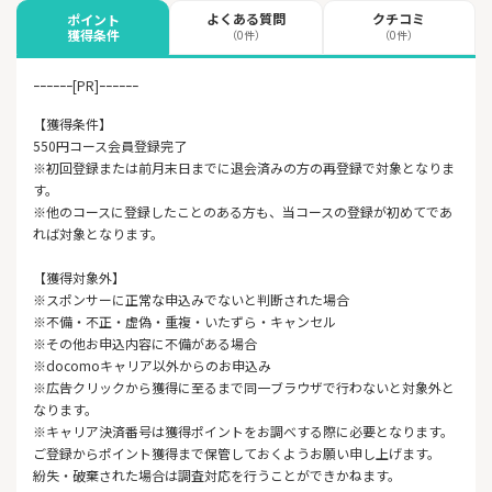
よくある質問
クチコミ
ポイント
獲得条件
（0件）
（0件）
ｰｰｰｰｰｰ[PR]ｰｰｰｰｰｰ
【獲得条件】
550円コース会員登録完了
※初回登録または前月末日までに退会済みの方の再登録で対象となりま
す。
※他のコースに登録したことのある方も、当コースの登録が初めてであ
れば対象となります。
【獲得対象外】
※スポンサーに正常な申込みでないと判断された場合
※不備・不正・虚偽・重複・いたずら・キャンセル
※その他お申込内容に不備がある場合
※docomoキャリア以外からのお申込み
※広告クリックから獲得に至るまで同一ブラウザで行わないと対象外と
なります。
※キャリア決済番号は獲得ポイントをお調べする際に必要となります。
ご登録からポイント獲得まで保管しておくようお願い申し上げます。
紛失・破棄された場合は調査対応を行うことができかねます。