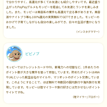
で分かりやすく、高還元が多くてお友達にも紹介しやすいです。最近盛り
上がったPayPayグルメもモッピーを経由してお友達とランチを楽しみま
した。また、モッピーは美容系の案件も高還元で出る事があります。美容
液やナイトブラ等も100%還元の実質無料でGETできました。モッピーの
おかげで子育てしながらも自分の楽しみができ、日々の生活が豊かになり
ました。
（インスタグラマー）
ピピノブ
モッピーではクレジットカードやFX、新電力への切替など、1件あたりの
ポイント数が大きな案件を狙って参加しています。貯めたポイントはANA
やJALといった航空会社のマイルや、マリオットのポイント交換していま
す。このようにすることで、ほぼ無料で年数回の国内旅行や海外旅行を実
現しています。モッピーは陸マイラーや旅行好きには欠かせないポイント
サイトですね。
（陸マイラー/ブロガー）