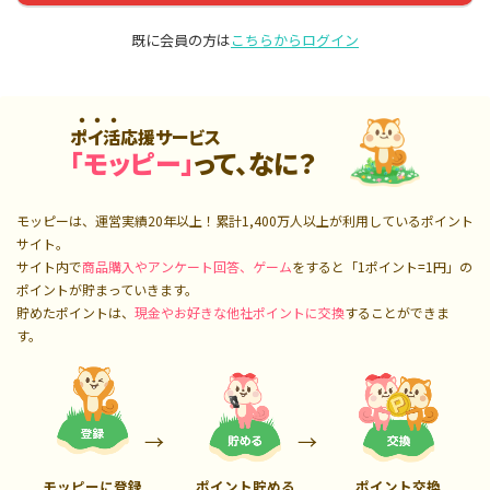
既に会員の方は
こちらからログイン
ポイ活応援サービス
「モッピー」
って、なに？
モッピーは、運営実績20年以上！累計
1,400万人
以上が利用しているポイント
サイト。
サイト内で
商品購入やアンケート回答、ゲーム
をすると「1ポイント=1円」の
ポイントが貯まっていきます。
貯めたポイントは、
現金やお好きな他社ポイントに交換
することができま
す。
モッピーに登録
ポイント貯める
ポイント交換