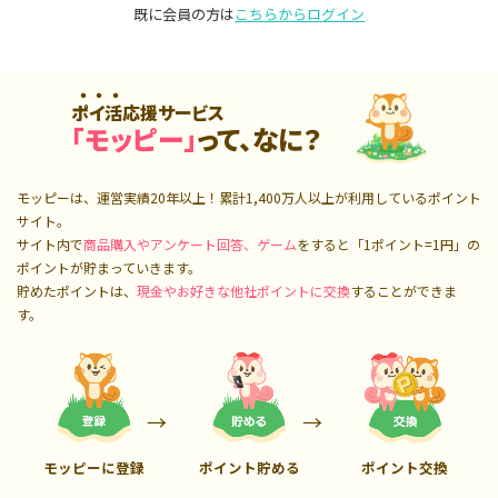
既に会員の方は
こちらからログイン
ポイ活応援サービス
「モッピー」
って、なに？
モッピーは、運営実績20年以上！累計
1,400万人
以上が利用しているポイント
サイト。
サイト内で
商品購入やアンケート回答、ゲーム
をすると「1ポイント=1円」の
ポイントが貯まっていきます。
貯めたポイントは、
現金やお好きな他社ポイントに交換
することができま
す。
モッピーに登録
ポイント貯める
ポイント交換