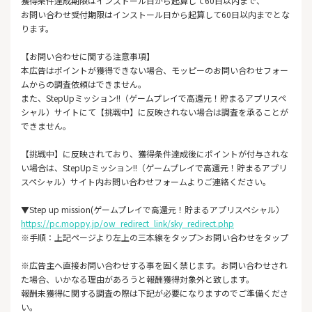
獲得条件達成期限はインストール日から起算して60日以内まで、
お問い合わせ受付期限はインストール日から起算して60日以内までとな
ります。
【お問い合わせに関する注意事項】
本広告はポイントが獲得できない場合、モッピーのお問い合わせフォー
ムからの調査依頼はできません。
また、StepUpミッション!!（ゲームプレイで高還元！貯まるアプリスペ
シャル）サイトにて【挑戦中】に反映されない場合は調査を承ることが
できません。
【挑戦中】に反映されており、獲得条件達成後にポイントが付与されな
い場合は、StepUpミッション!!（ゲームプレイで高還元！貯まるアプリ
スペシャル）サイト内お問い合わせフォームよりご連絡ください。
▼Step up mission(ゲームプレイで高還元！貯まるアプリスペシャル）
https://pc.moppy.jp/ow_redirect_link/sky_redirect.php
※手順：上記ページより左上の三本線をタップ＞お問い合わせをタップ
※広告主へ直接お問い合わせする事を固く禁じます。お問い合わせされ
た場合、いかなる理由があろうと報酬獲得対象外と致します。
報酬未獲得に関する調査の際は下記が必要になりますのでご準備くださ
い。