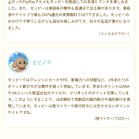
上がったPayPayグルメもモッピーを経由してお友達とランチを楽しみま
した。また、モッピーは美容系の案件も高還元で出る事があります。美容
液やナイトブラ等も100%還元の実質無料でGETできました。モッピーの
おかげで子育てしながらも自分の楽しみができ、日々の生活が豊かになり
ました。
（インスタグラマー）
ピピノブ
モッピーではクレジットカードやFX、新電力への切替など、1件あたりの
ポイント数が大きな案件を狙って参加しています。貯めたポイントはANA
やJALといった航空会社のマイルや、マリオットのポイント交換していま
す。このようにすることで、ほぼ無料で年数回の国内旅行や海外旅行を実
現しています。モッピーは陸マイラーや旅行好きには欠かせないポイント
サイトですね。
（陸マイラー/ブロガー）