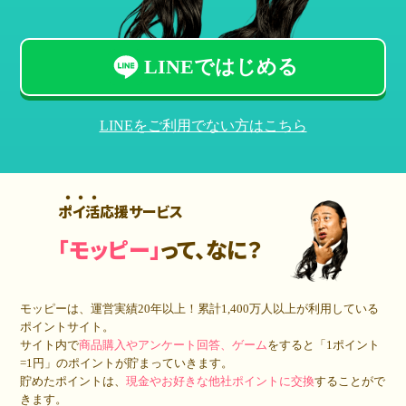
LINEではじめる
LINEをご利用でない方はこちら
ポイ活応援サービス
「モッピー」
って、なに？
モッピーは、運営実績20年以上！累計
1,400万人
以上が利用している
ポイントサイト。
サイト内で
商品購入やアンケート回答、ゲーム
をすると「1ポイント
=1円」のポイントが貯まっていきます。
貯めたポイントは、
現金やお好きな他社ポイントに交換
することがで
きます。