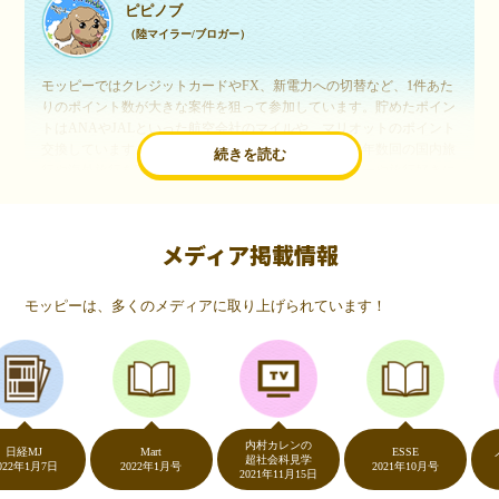
ピピノブ
（陸マイラー/ブロガー）
モッピーではクレジットカードやFX、新電力への切替など、1件あた
りのポイント数が大きな案件を狙って参加しています。貯めたポイン
トはANAやJALといった航空会社のマイルや、マリオットのポイント
交換しています。このようにすることで、ほぼ無料で年数回の国内旅
続きを読む
行や海外旅行を実現しています。モッピーは陸マイラーや旅行好きに
は欠かせないポイントサイトですね。
メディア掲載情報
いつものネットショッピングが、モッピーでお得
に
モッピーは、多くのメディアに取り上げられています！
（20代・女性）
友達に勧められてモッピーをはじめました。空いた時間にスマホで買
い物をすることが多いのですが、モッピーを経由するだけでショップ
のポイントとモッピーのポイントが二重で貯まることを知り、ビック
リ…！いつものネットショッピングをモッピーを経由するだけでポイ
ントが貯まるなんて…もっと早く教えてほしかった～！貯まったポイ
内村カレンの
ントはギフト券に交換して、プチ贅沢を楽しんでます♪
MJ
Mart
ESSE
ノンス
超社会科見学
1月7日
2022年1月号
2021年10月号
202
2021年11月15日