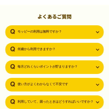
初心者でも10,000ポイント！無料なのにポイントが
貯まる
（30代・男性）
よくあるご質問
クレジットカードを作りたいと思い、色々検索をしていた時にモッピ
ーを知りました。クレジットカードを発行するだけでポイントが貯ま
モッピーの利用は無料ですか？
るならと無料登録して、クレジットカードの発行やアプリダウンロー
ドなど無料のコンテンツのみを利用したところ…なんと、たった一ヶ
月で10,000ポイントを貯めることができました！最初は半信半疑で始
めたモッピーですが、今では空いた時間でポイ活しちゃってます！
何歳から利用できますか？
毎月どれくらいポイントが貯まりますか？
使い方がよくわからなくて不安です
利用していて、困ったときはどうすればいいですか？