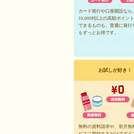
カード発行や口座開設なら
10,000P以上の高額ポイン
できるものも。普通に発行
もずっとお得です。
お試しが好き！
無料の資料請求や、初月無
ビスに登録するだけでポイ