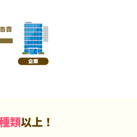
5種類
以上！