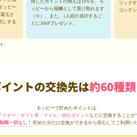
得したポイントの例えば10%を、モ
リックす
モッピー
ッピーから報酬として受け取れます
コンテン
が還元さ
（※）。また、1人紹介成功するご
試しする
とに300Pプレゼント。
ます。
ポイントの交換先は
約60種類
モッピーで貯めたポイントは、
子マネー・ギフト券・マイル・他社ポイント
などに交換することが
制限一切なし！
貯めた分だけ交換ができるから安心してご利用い