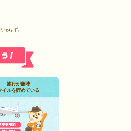
！
つかるはず。
旅行が趣味
マイルを貯めている