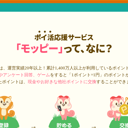
ポイ活応援サービス
「モッピー」
って、なに？
は、運営実績20年以上！累計
1,400万人
以上が利用しているポイン
やアンケート回答、ゲーム
をすると「1ポイント=1円」のポイント
たポイントは、
現金やお好きな他社ポイントに交換
することができ