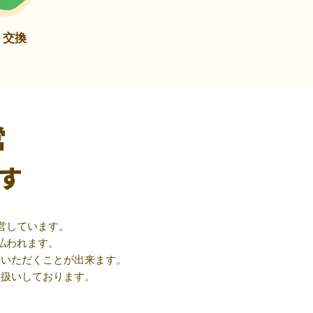
ト交換
営
す
営しています。
払われます。
用いただくことが出来ます。
取扱いしております。