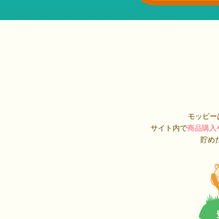
モッピー
サイト内で
商品購入
貯め