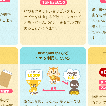
、
飛行機や
いつものネットショッピングも、モ
トが獲得
由ならポ
ッピーを経由するだけで、ショップ
するより
やANA
とモッピーのポイントをダブルで貯
モッピー
めることができます。
でマイル
す！
InstagramやXなど
SNSを利用している
無料ゲー
料のサー
あなたが紹介した人がモッピーで獲
ることで
ントが獲