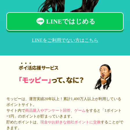
LINEではじめる
LINEをご利用でない方はこちら
ポイ活応援サービス
「モッピー」
って、なに？
モッピーは、運営実績20年以上！累計
1,400万人
以上が利用している
ポイントサイト。
サイト内で
商品購入やアンケート回答、ゲーム
をすると「1ポイント
=1円」のポイントが貯まっていきます。
貯めたポイントは、
現金やお好きな他社ポイントに交換
することがで
きます。