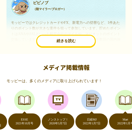
ピピノブ
（陸マイラー/ブロガー）
モッピーではクレジットカードやFX、新電力への切替など、1件あた
りのポイント数が大きな案件を狙って参加しています。貯めたポイン
トはANAやJALといった航空会社のマイルや、マリオットのポイント
交換しています。このようにすることで、ほぼ無料で年数回の国内旅
続きを読む
行や海外旅行を実現しています。モッピーは陸マイラーや旅行好きに
は欠かせないポイントサイトですね。
メディア掲載情報
いつものネットショッピングが、モッピーでお得
に
モッピーは、多くのメディアに取り上げられています！
（20代・女性）
友達に勧められてモッピーをはじめました。空いた時間にスマホで買
い物をすることが多いのですが、モッピーを経由するだけでショップ
のポイントとモッピーのポイントが二重で貯まることを知り、ビック
リ…！いつものネットショッピングをモッピーを経由するだけでポイ
ントが貯まるなんて…もっと早く教えてほしかった～！貯まったポイ
ントはギフト券に交換して、プチ贅沢を楽しんでます♪
ESSE
ノンストップ！
日経MJ
Mart
2021年10月号
2020年5月7日
2022年1月7日
2022年1月号