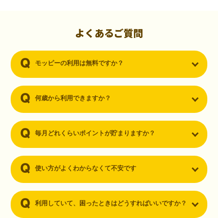
初心者でも10,000ポイント！無料なのにポイントが
貯まる
（30代・男性）
よくあるご質問
クレジットカードを作りたいと思い、色々検索をしていた時にモッピ
ーを知りました。クレジットカードを発行するだけでポイントが貯ま
モッピーの利用は無料ですか？
るならと無料登録して、クレジットカードの発行やアプリダウンロー
ドなど無料のコンテンツのみを利用したところ…なんと、たった一ヶ
月で10,000ポイントを貯めることができました！最初は半信半疑で始
めたモッピーですが、今では空いた時間でポイ活しちゃってます！
何歳から利用できますか？
毎月どれくらいポイントが貯まりますか？
使い方がよくわからなくて不安です
利用していて、困ったときはどうすればいいですか？