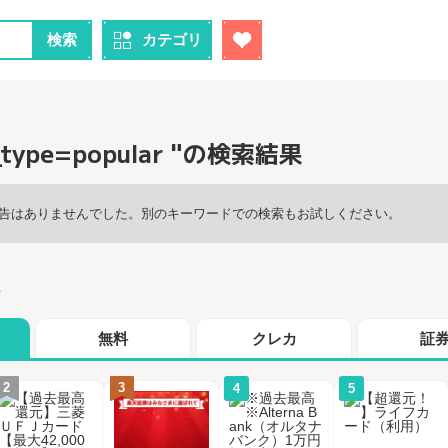
検索
カテゴリ
r_type=popular "の検索結果
告はありませんでした。別のキーワードでの検索もお試しください。
グ
無料
クレカ
証
2
3
4
5