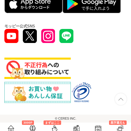
モッピー公式SNS
© CERES INC.
3000P
まずはここ
黒字還元も
06