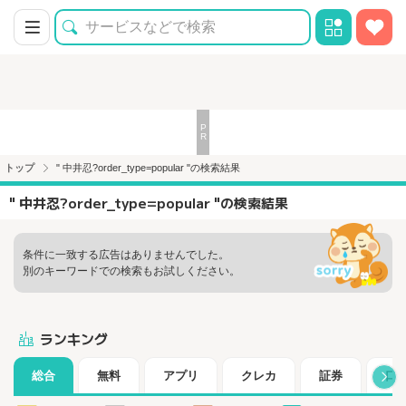
トップ
" 中井忍?order_type=popular "の検索結果
" 中井忍?order_type=popular "の検索結果
条件に一致する広告はありませんでした。
別のキーワードでの検索もお試しください。
ランキング
総合
無料
アプリ
クレカ
証券
口