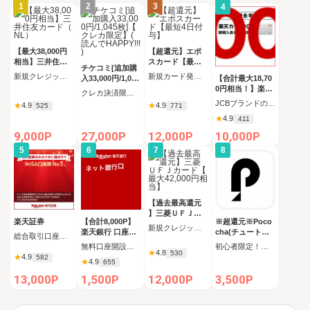
1
2
3
4
【最大38,000円
【超還元】エポ
相当】三井住友
スカード【最短4
チケコミ[追加購
カード（NL）
日付与】
新規クレジットカード発行
新規カード発行完了
入33,000円/1,045
【合計最大18,70
枚]【クレカ限定
0円相当！】楽天
クレカ決済限定 追加購入コース 1,045枚（33,000円）の購入
】(読んでHAPPY
カード【JCBキ
JCBブランドの申し込み 新規カード発行(カード到着必須)
★
4.9
★
4.9
525
771
!!!)
ャンペーン実施
★
4.9
411
中】
9,000P
27,000P
12,000P
10,000P
5
6
7
8
【過去最高還元
】三菱ＵＦＪカ
楽天証券
【合計8,000P】
※超還元※Poco
ード【最大42,00
新規クレジットカード発行完了（カード受取必須）
楽天銀行 口座開
cha(チュートリ
0円相当】
総合取引口座開設完了後、 30日以内に楽天証券口座へ5万円以上の入金完了
設
アルミッション
無料口座開設後、初回ログイン
初心者限定！チュートリアルミッション全クリア後にコインをすべて受け取る
★
4.8
全クリア後にコ
530
★
4.9
582
★
4.9
655
インをすべて受
け取る)_Android
13,000P
1,500P
12,000P
3,500P