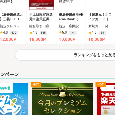
【過去最高還元
※土日限定超還
※過去最高※Alt
【超還元！】ラ
】三菱ＵＦＪカ
元※楽天証券
erna Bank（オ
イフカード（利
ード【最大42,0
ルタナバンク）
用）
新規クレジットカード発行完了（カード受取必須）
総合取引口座開設完了後、 30日以内に楽天証券口座へ5万円以上の入金完了
新規口座開設申込後、45日以内に1万円以上の投資
新規カード発行+ショッピング利用（カード受取必須）
00円相当】
1万円投資完了
★
4.8
★
4.9
★
5.0
★
4.8
530
585
4
39
12,000P
18,000P
10,000P
10,000P
ランキングをもっと見
ャンペーン
HOT
HOT