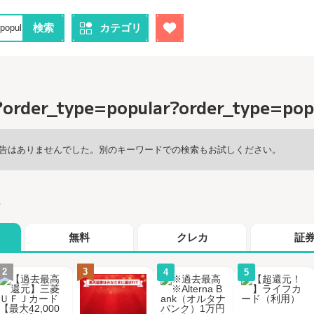
検索
カテゴリ
rder_type=popular?order_type=p
告はありませんでした。別のキーワードでの検索もお試しください。
グ
無料
クレカ
証
2
3
4
5