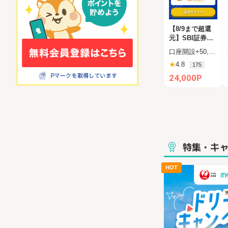
【8/9まで超還
元】SBI証券（
新規口座開設+5
口座開設+50,000円入金（SBIハイブリッド預金へ振替）
0,000円以上入
★
4.8
175
金）
24,000P
特集・キ
HOT