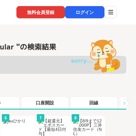
無料会員登録
ログイン
opular "の検索結果
券
口座開設
回線
シ
6
7
8