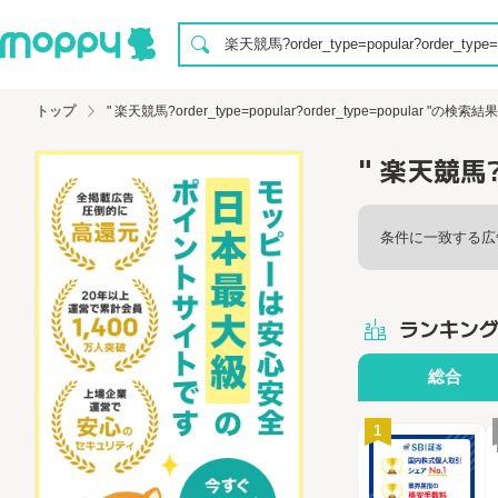
トップ
" 楽天競馬?order_type=popular?order_type=popular "の検索結果
" 楽天競馬?o
条件に一致する広
ランキン
総合
1