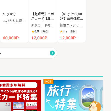
auひかり
【超還元】エポ
【8/9まで12,00
スカード【最短
0P】三井住友カ
auひかりに新規お申し込みし、半年以内に開通完了された方
4日付与】
ード（NL）
新規カード発行完了
新規クレジットカード発行
★
4.9
★
4.9
760
524
60,000P
12,000P
12,000P
る
HOT