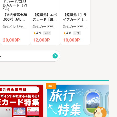
【過去最高★20
【超還元】エポ
【超還元！】ラ
,000P】JALカ
スカード【最短
イフカード（利
ード CLUB-Aゴ
4日付与】
用）
新規クレジットカード発行
新規カード発行完了
新規カード発行+ショッピング利用（カード受取必須）
ールドカード/C
★
4.9
★
4.8
767
39
LUB-Aカード（
VISA）
20,000P
12,000P
10,000P
る
HOT