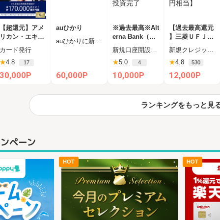
【超還元】アメ
auひかり
※過去最高※Alt
【過去最高還元
リカン・エキス
erna Bank（オ
】三菱ＵＦＪカ
auひかりに新規お申し込みし、半年以内に開通完了された方
プレス・ビジネ
ルタナバンク）
ード【最大42,0
カード発行
新規口座開設申込後、45日以内に1万円以上の投資
新規クレジットカード発行完了（カード受取必須）
ス・ゴールド・
1万円投資完了
00円相当】
★
4.8
★
5.0
★
4.8
17
4
530
カード
30,000P
60,000P
10,000P
12,000P
ランキングをもっと見
ャンペーン
HOT
HOT