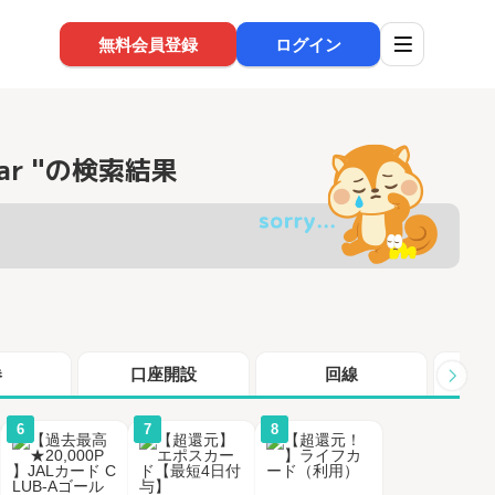
無料会員登録
ログイン
ular "の検索結果
券
口座開設
回線
シ
6
7
8