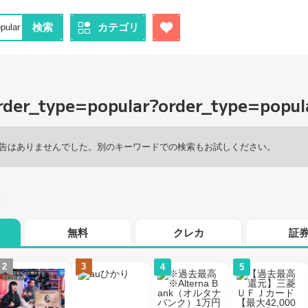
検索
カテゴリ
der_type=popular?order_type=pop
告はありませんでした。別のキーワードでの検索もお試しください。
グ
無料
クレカ
証
2
3
4
5