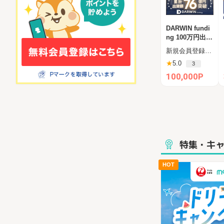
DARWIN fundi
ng 100万円出資
完了（ダーウィ
新規会員登録後、60日以内の新規投資完了（一括100万円）
ンファンディン
★
5.0
3
グ）
100,000P
特集・キ
HOT