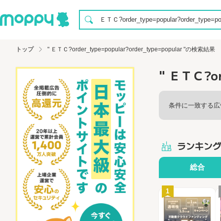
トップ
" ＥＴＣ?order_type=popular?order_type=popular "の検索結果
" ＥＴＣ?or
条件に一致する広
ランキン
総合
1