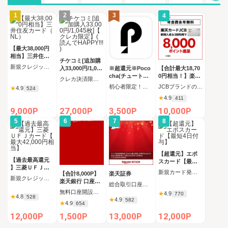
1
2
3
4
【最大38,000円
相当】三井住友
チケコミ[追加購
カード（NL）
新規クレジットカード発行
入33,000円/1,045
※超還元※Poco
【合計最大18,70
枚]【クレカ限定
cha(チュートリ
0円相当！】楽天
クレカ決済限定 追加購入コース 1,045枚（33,000円）の購入
】(読んでHAPPY
アルミッション
カード【JCBキ
初心者限定！チュートリアルミッション全クリア後にコインをすべて受け取る
JCBブランドの申し込み 新規カード発行(カード到着必須)
★
4.9
524
!!!)
全クリア後にコ
ャンペーン実施
★
4.9
411
インをすべて受
中】
け取る)_Android
9,000P
27,000P
3,500P
10,000P
5
6
7
8
【超還元】エポ
【過去最高還元
スカード【最短4
】三菱ＵＦＪカ
日付与】
新規カード発行完了
【合計8,000P】
楽天証券
ード【最大42,00
新規クレジットカード発行完了（カード受取必須）
楽天銀行 口座開
0円相当】
総合取引口座開設完了後、 30日以内に楽天証券口座へ5万円以上の入金完了
設
無料口座開設後、初回ログイン
★
4.9
770
★
4.8
528
★
4.9
582
★
4.9
654
12,000P
1,500P
13,000P
12,000P