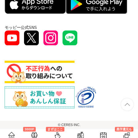
モッピー公式SNS
© CERES INC.
3000P
まずはここ
黒字還元も
06