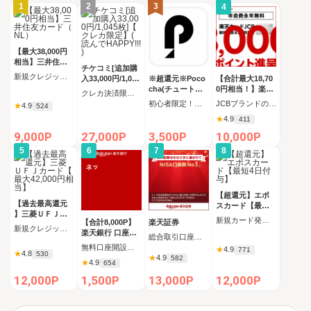
1
2
3
4
【最大38,000円
相当】三井住友
チケコミ[追加購
カード（NL）
新規クレジットカード発行
入33,000円/1,045
※超還元※Poco
【合計最大18,70
枚]【クレカ限定
cha(チュートリ
0円相当！】楽天
クレカ決済限定 追加購入コース 1,045枚（33,000円）の購入
】(読んでHAPPY
アルミッション
カード【JCBキ
初心者限定！チュートリアルミッション全クリア後にコインをすべて受け取る
JCBブランドの申し込み 新規カード発行(カード到着必須)
★
4.9
524
!!!)
全クリア後にコ
ャンペーン実施
★
4.9
411
インをすべて受
中】
け取る)_Android
9,000P
27,000P
3,500P
10,000P
5
6
7
8
【超還元】エポ
【過去最高還元
スカード【最短4
】三菱ＵＦＪカ
日付与】
新規カード発行完了
【合計8,000P】
楽天証券
ード【最大42,00
新規クレジットカード発行完了（カード受取必須）
楽天銀行 口座開
0円相当】
総合取引口座開設完了後、 30日以内に楽天証券口座へ5万円以上の入金完了
設
無料口座開設後、初回ログイン
★
4.9
771
★
4.8
530
★
4.9
582
★
4.9
654
12,000P
1,500P
13,000P
12,000P