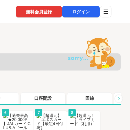
無料会員登録
ログイン
券
口座開設
回線
シ
6
7
8