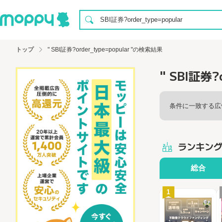
トップ
" SBI証券?order_type=popular "の検索結果
" SBI証券?
条件に一致する広
ランキン
総合
1