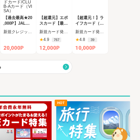
【過去最高★20
【超還元】エポ
【超還元！】ラ
,000P】JALカ
スカード【最短
イフカード（利
ード CLUB-Aゴ
4日付与】
用）
新規クレジットカード発行
新規カード発行完了
新規カード発行+ショッピング利用（カード受取必須）
ールドカード/C
★
4.9
★
4.8
767
39
LUB-Aカード（
VISA）
20,000P
12,000P
10,000P
る
HOT