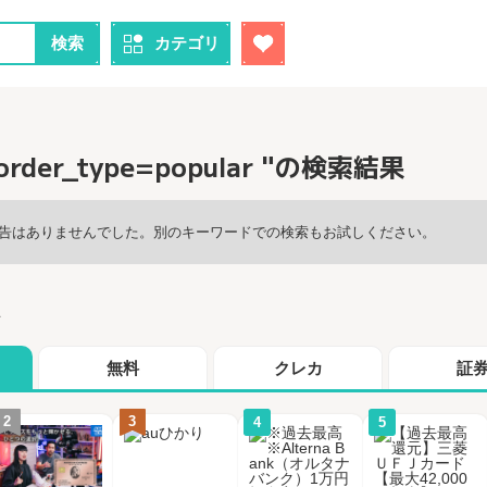
検索
カテゴリ
order_type=popular "の検索結果
告はありませんでした。別のキーワードでの検索もお試しください。
グ
無料
クレカ
証
2
3
4
5