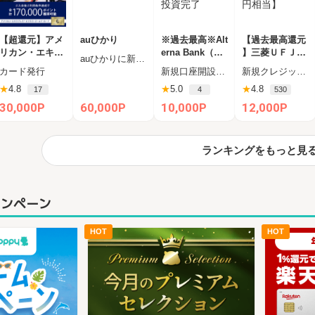
【超還元】アメ
auひかり
※過去最高※Alt
【過去最高還元
リカン・エキス
erna Bank（オ
】三菱ＵＦＪカ
auひかりに新規お申し込みし、半年以内に開通完了された方
プレス・ビジネ
ルタナバンク）
ード【最大42,0
カード発行
新規口座開設申込後、45日以内に1万円以上の投資
新規クレジットカード発行完了（カード受取必須）
ス・ゴールド・
1万円投資完了
00円相当】
★
4.8
★
5.0
★
4.8
17
4
530
カード
30,000P
60,000P
10,000P
12,000P
ランキングをもっと見
ャンペーン
HOT
HOT