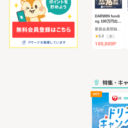
DARWIN fundi
ng 100万円出資
完了（ダーウィ
新規会員登録後、60日以内の新規投資完了（一括100万円）
ンファンディン
★
5.0
3
グ）
100,000P
特集・キ
HOT