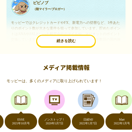
ピピノブ
（陸マイラー/ブロガー）
モッピーではクレジットカードやFX、新電力への切替など、1件あた
りのポイント数が大きな案件を狙って参加しています。貯めたポイン
トはANAやJALといった航空会社のマイルや、マリオットのポイント
交換しています。このようにすることで、ほぼ無料で年数回の国内旅
続きを読む
行や海外旅行を実現しています。モッピーは陸マイラーや旅行好きに
は欠かせないポイントサイトですね。
メディア掲載情報
いつものネットショッピングが、モッピーでお得
に
モッピーは、多くのメディアに取り上げられています！
（20代・女性）
友達に勧められてモッピーをはじめました。空いた時間にスマホで買
い物をすることが多いのですが、モッピーを経由するだけでショップ
のポイントとモッピーのポイントが二重で貯まることを知り、ビック
リ…！いつものネットショッピングをモッピーを経由するだけでポイ
ントが貯まるなんて…もっと早く教えてほしかった～！貯まったポイ
ントはギフト券に交換して、プチ贅沢を楽しんでます♪
ESSE
ノンストップ！
日経MJ
Mart
2021年10月号
2020年5月7日
2022年1月7日
2022年1月号