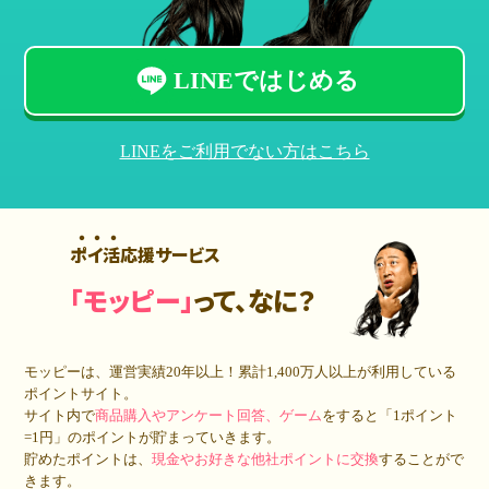
LINEではじめる
LINEをご利用でない方はこちら
ポイ活応援サービス
「モッピー」
って、なに？
モッピーは、運営実績20年以上！累計
1,400万人
以上が利用している
ポイントサイト。
サイト内で
商品購入やアンケート回答、ゲーム
をすると「1ポイント
=1円」のポイントが貯まっていきます。
貯めたポイントは、
現金やお好きな他社ポイントに交換
することがで
きます。