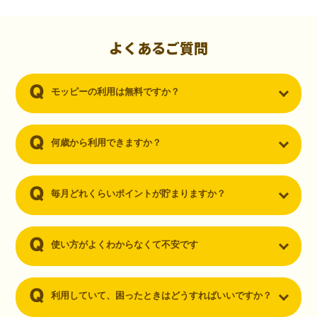
初心者でも10,000ポイント！無料なのにポイントが
貯まる
（30代・男性）
よくあるご質問
クレジットカードを作りたいと思い、色々検索をしていた時にモッピ
ーを知りました。クレジットカードを発行するだけでポイントが貯ま
モッピーの利用は無料ですか？
るならと無料登録して、クレジットカードの発行やアプリダウンロー
ドなど無料のコンテンツのみを利用したところ…なんと、たった一ヶ
月で10,000ポイントを貯めることができました！最初は半信半疑で始
めたモッピーですが、今では空いた時間でポイ活しちゃってます！
何歳から利用できますか？
毎月どれくらいポイントが貯まりますか？
使い方がよくわからなくて不安です
利用していて、困ったときはどうすればいいですか？