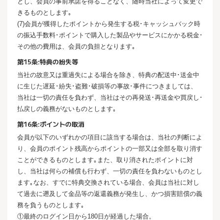
とし、会員の事前承諾を得ることなく、随時当社によって変更で
きるものとします｡
(7)会員が獲得したポイントから発生する税･キャッシュバック時
の振込手数料･ポイントで購入した製品やサービスにかかる税金･
その他の費用は、会員の負担となります｡
第15条:特典の紛失等
当社の故意又は重過失による場合を除き、特典の配送中･送金中
に生じた遅延･紛失･盗難･破損等の事故･事件につきましては、
当社は一切の責任を負わず、当社はその再発送･再送金や買戻し･
払戻しの義務がないものとします｡
第16条:ポイントの取消
会員が以下のいずれかの項目に該当する場合は、当社の判断によ
り、会員のポイント残高からポイントの一部又は全部を取り消す
ことができるものとします｡また、取り消されたポイントに対
し、当社は何らの補償も行わず、一切の責任を負わないものとし
ます｡なお、すでに特典交換されている場合、会員は当社に対し
て過去に遡及して金品等の返還義務が発生し、かつ損害賠償の義
務を負うものとします｡
①最終のログイン日から180日が経過した場合。