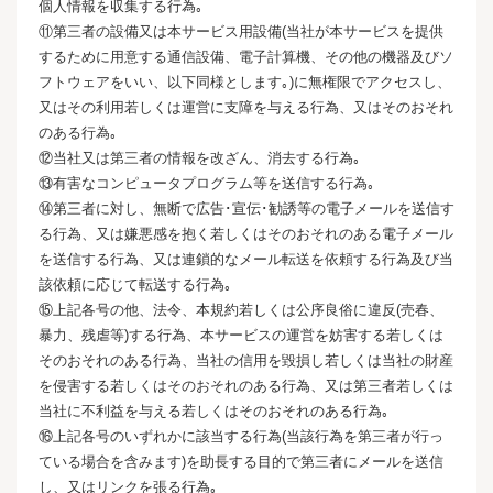
個人情報を収集する行為｡
⑪第三者の設備又は本サービス用設備(当社が本サービスを提供
するために用意する通信設備、電子計算機、その他の機器及びソ
フトウェアをいい、以下同様とします｡)に無権限でアクセスし、
又はその利用若しくは運営に支障を与える行為、又はそのおそれ
のある行為｡
⑫当社又は第三者の情報を改ざん、消去する行為｡
⑬有害なコンピュータプログラム等を送信する行為｡
⑭第三者に対し、無断で広告･宣伝･勧誘等の電子メールを送信す
る行為、又は嫌悪感を抱く若しくはそのおそれのある電子メール
を送信する行為、又は連鎖的なメール転送を依頼する行為及び当
該依頼に応じて転送する行為｡
⑮上記各号の他、法令、本規約若しくは公序良俗に違反(売春、
暴力、残虐等)する行為、本サービスの運営を妨害する若しくは
そのおそれのある行為、当社の信用を毀損し若しくは当社の財産
を侵害する若しくはそのおそれのある行為、又は第三者若しくは
当社に不利益を与える若しくはそのおそれのある行為｡
⑯上記各号のいずれかに該当する行為(当該行為を第三者が行っ
ている場合を含みます)を助長する目的で第三者にメールを送信
し、又はリンクを張る行為｡