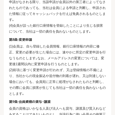
申請がなされる限り、当該申請が会員以外の第三者によってなさ
れたものであっても、当社は会員による申請と判断し、申請され
た情報に従ってキャッシュバックを行えば免責されるものとしま
す｡
(4)会員が誤った銀行口座情報を登録したことにより生じる損害
について、当社は一切の責任を負わないものとします｡
第8条:変更申請
(1)会員は、自ら登録した会員情報、銀行口座情報の内容に修
正、変更の必要が生じた場合には、速やかに所定の変更申請を行
なうものとします｡なお、メールアドレスの変更については、変
更後1週間以内に変更申請を行うものとします｡
(2)前項に基づく変更申請が行われず、又は登録情報の不備によ
り、当社からの現金振込や送付物の到着が遅れ、又は到達しない
場合においても、会員宛に正常に処理がなされたものと判断し、
その際に会員に損害が生じても当社は一切の責任を負わないもの
とします｡
第9条:会員資格の貸与･譲渡
会員の資格はいかなる人及び法人へも貸与、譲渡及び質入れなど
をすることはできないものとし、当該行為に伴い会員その他第三