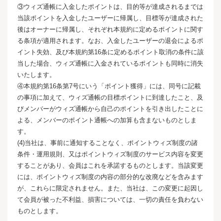
③ウィズ通帳に入金したポイントは、目的等が達成されるまでは
当該ポイントを入金したユーザーに帰属し、目標等が達成された
後はオーナーに帰属し、それぞれ本規約に定めるポイントに関す
る条項が適用されます。なお、入金したユーザーの退会によるポ
イント失効、及び本規約第16条に定めるポイント取消の条件に該
当した場合、ウィズ通帳に入金されているポイントも同時に消失
いたします。
④本規約第16条第7号にいう「ポイント獲得」には、同号に記載
の事項に加えて、ウィズ通帳の目標ポイントに到達したこと、及
びメンバーがウィズ通帳から自己のポイントを引き出したことに
よる、メンバーのポイント通帳への加算も含まないものとしま
す。
(4)当社は、事前に通知することなく、ポイントウィズ制度の諸
条件・運用規則、又はポイントウィズ制度のサービス内容を変更
することがあり、会員はこれを承諾するものとします。当該変更
には、ポイントウィズ制度の内容の部分的な改廃などを含みます
が、これらに限定されません。また、当社は、この変更に起因し
て会員が被った不利益、損害については、一切の責任を負わない
ものとします。