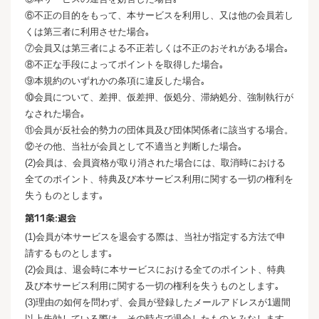
⑥不正の目的をもって、本サービスを利用し、又は他の会員若し
くは第三者に利用させた場合｡
⑦会員又は第三者による不正若しくは不正のおそれがある場合｡
⑧不正な手段によってポイントを取得した場合｡
⑨本規約のいずれかの条項に違反した場合｡
⑩会員について、差押、仮差押、仮処分、滞納処分、強制執行が
なされた場合｡
⑪会員が反社会的勢力の団体員及び団体関係者に該当する場合。
⑫その他、当社が会員として不適当と判断した場合｡
(2)会員は、会員資格が取り消された場合には、取消時における
全てのポイント、特典及び本サービス利用に関する一切の権利を
失うものとします｡
第11条:退会
(1)会員が本サービスを退会する際は、当社が指定する方法で申
請するものとします｡
(2)会員は、退会時に本サービスにおける全てのポイント、特典
及び本サービス利用に関する一切の権利を失うものとします｡
(3)理由の如何を問わず、会員が登録したメールアドレスが1週間
以上失効している際は、その時点で退会したものとみなします｡