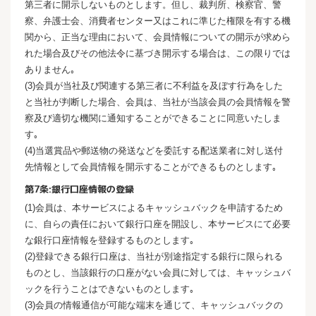
第三者に開示しないものとします。但し、裁判所、検察官、警
察、弁護士会、消費者センター又はこれに準じた権限を有する機
関から、正当な理由において、会員情報についての開示が求めら
れた場合及びその他法令に基づき開示する場合は、この限りでは
ありません｡
(3)会員が当社及び関連する第三者に不利益を及ぼす行為をした
と当社が判断した場合、会員は、当社が当該会員の会員情報を警
察及び適切な機関に通知することができることに同意いたしま
す｡
(4)当選賞品や郵送物の発送などを委託する配送業者に対し送付
先情報として会員情報を開示することができるものとします｡
第7条:銀行口座情報の登録
(1)会員は、本サービスによるキャッシュバックを申請するため
に、自らの責任において銀行口座を開設し、本サービスにて必要
な銀行口座情報を登録するものとします｡
(2)登録できる銀行口座は、当社が別途指定する銀行に限られる
ものとし、当該銀行の口座がない会員に対しては、キャッシュバ
ックを行うことはできないものとします｡
(3)会員の情報通信が可能な端末を通じて、キャッシュバックの