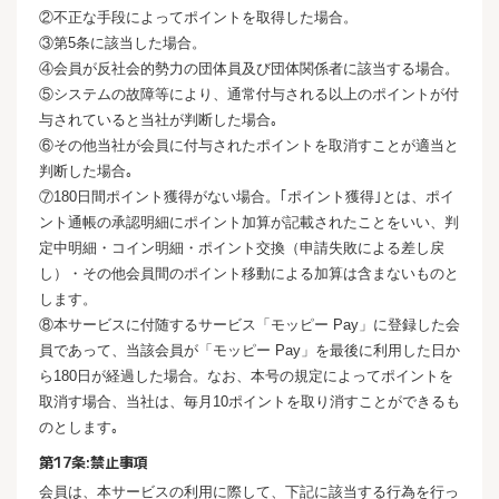
②不正な手段によってポイントを取得した場合。
③第5条に該当した場合。
④会員が反社会的勢力の団体員及び団体関係者に該当する場合。
⑤システムの故障等により、通常付与される以上のポイントが付
与されていると当社が判断した場合｡
⑥その他当社が会員に付与されたポイントを取消すことが適当と
判断した場合｡
⑦180日間ポイント獲得がない場合。｢ポイント獲得｣とは、ポイ
ント通帳の承認明細にポイント加算が記載されたことをいい、判
定中明細・コイン明細・ポイント交換（申請失敗による差し戻
し）・その他会員間のポイント移動による加算は含まないものと
します。
⑧本サービスに付随するサービス「モッピー Pay」に登録した会
員であって、当該会員が「モッピー Pay」を最後に利用した日か
ら180日が経過した場合。なお、本号の規定によってポイントを
取消す場合、当社は、毎月10ポイントを取り消すことができるも
のとします｡
第17条:禁止事項
会員は、本サービスの利用に際して、下記に該当する行為を行っ