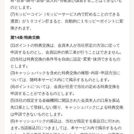
有･合算･贈与･賃借･質入れ･分配及び譲渡することはできないも
のとします｡
(7)モッピーコイン（モッピーサービス内で貯めることのできる
通貨）が１０コイン貯まると、自動的に１モッピーポイントに変
換されます。
第14条:特典交換
(1)ポイントの特典交換は、会員本人が当社所定の方法に従って
申請するものとし、会員以外の第三者が行うことはできません｡
(2)当社は特典交換の条件等を自由に設定･変更･抹消できるもの
とします｡
(3)キャッシュバックを含めた特典交換の種類･内容･申請方法に
ついては、随時本サービス内にて掲示するものとします｡
(4)ポイントについては、会員が任意で当社の定める特典交換を
申請することができるものとします｡
(5)当社の指定する金融機関に開設された会員本人の口座を振込
先口座として登録しない限り、キャッシュバックによる特典交換
は申請できないものとします｡
(6)キャッシュバックの振込は、当社が指定する振込日に行われ
ます｡当該振込日につきましては、本サービス内で掲示するもの