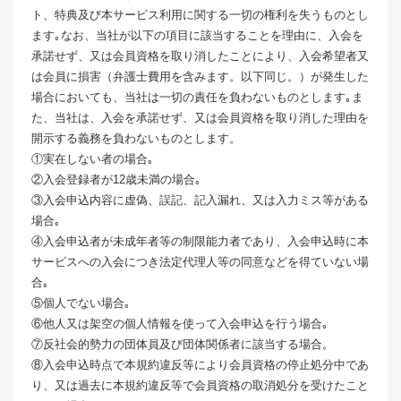
ト、特典及び本サービス利用に関する一切の権利を失うものとし
ます｡なお、当社が以下の項目に該当することを理由に、入会を
承諾せず、又は会員資格を取り消したことにより、入会希望者又
は会員に損害（弁護士費用を含みます。以下同じ。）が発生した
場合においても、当社は一切の責任を負わないものとします｡ま
た、当社は、入会を承諾せず、又は会員資格を取り消した理由を
開示する義務を負わないものとします。
①実在しない者の場合｡
②入会登録者が12歳未満の場合｡
③入会申込内容に虚偽、誤記、記入漏れ、又は入力ミス等がある
場合｡
④入会申込者が未成年者等の制限能力者であり、入会申込時に本
サービスへの入会につき法定代理人等の同意などを得ていない場
合｡
⑤個人でない場合｡
⑥他人又は架空の個人情報を使って入会申込を行う場合｡
⑦反社会的勢力の団体員及び団体関係者に該当する場合。
⑧入会申込時点で本規約違反等により会員資格の停止処分中であ
り、又は過去に本規約違反等で会員資格の取消処分を受けたこと