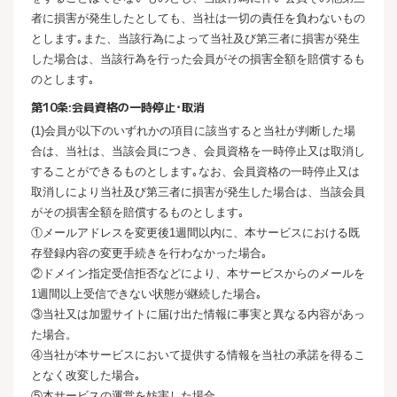
者に損害が発生したとしても、当社は一切の責任を負わないもの
とします｡また、当該行為によって当社及び第三者に損害が発生
した場合は、当該行為を行った会員がその損害全額を賠償するも
のとします｡
第10条:会員資格の一時停止･取消
(1)会員が以下のいずれかの項目に該当すると当社が判断した場
合は、当社は、当該会員につき、会員資格を一時停止又は取消し
することができるものとします｡なお、会員資格の一時停止又は
取消しにより当社及び第三者に損害が発生した場合は、当該会員
がその損害全額を賠償するものとします｡
①メールアドレスを変更後1週間以内に、本サービスにおける既
存登録内容の変更手続きを行わなかった場合｡
②ドメイン指定受信拒否などにより、本サービスからのメールを
1週間以上受信できない状態が継続した場合｡
③当社又は加盟サイトに届け出た情報に事実と異なる内容があっ
た場合。
④当社が本サービスにおいて提供する情報を当社の承諾を得るこ
となく改変した場合｡
⑤本サービスの運営を妨害した場合｡