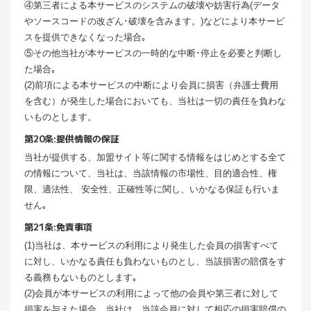
④第三者による本サービスのシステムの破壊や妨害行為(データ
やソースコードの改ざん･破壊を含みます。)などにより本サービ
スを提供できなくなった場合｡
⑤その他当社が本サービスの一時的な中断･停止を必要と判断し
た場合｡
(2)前項による本サービスの中断により会員に損害（弁護士費用
を含む）が発生した場合においても、当社は一切の責任を負わな
いものとします。
第20条:提供情報の保証
当社が提供する、加盟サイト等に関する情報をはじめとする全て
の情報について、当社は、当該情報の市場性、目的適合性、権
限、適法性、 安全性、正確性等に関し、いかなる保証も行いま
せん｡
第21条:免責事項
(1)当社は、本サービスの利用により発生した会員の損害すべて
に対し、いかなる責任も負わないものとし、当該損害の賠償をす
る義務もないものとします｡
(2)会員が本サービスの利用によって他の会員や第三者に対して
損害を与えた場合、当社は、当該会員に対して相応の損害賠償の