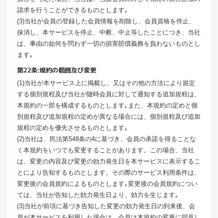
請求を行うことができるものとします｡
(3)当社が会員の登録した会員情報を削除し、会員資格を停止、
抹消し、本サービスを停止、中断、中止等したことにつき、当社
は、事由の如何を問わず一切の損害賠償義務を負わないものとし
ます｡
第22条:規約の範囲及び変更
(1)当社が本サービス上に掲載し、又はその他の方法により規定
する個別規程及び当社が随時会員に対して通知する追加規程は、
本規約の一部を構成するものとします｡また、本規約の定めと個
別規程及び追加規程の定めが異なる場合には、個別規程及び追加
規程の定めを優先させるものとします｡
(2)当社は、民法第548条の4に基づき、会員の承諾を得ることな
く本規約をいつでも変更することがあります。この場合、当社
は、変更の内容及び変更の効力発生日を本サービスに表示するこ
とにより告知するものとします。その際のサービス利用条件は、
変更後の会員規約によるものとします｡変更後の会員規約につい
ては、当社が告知した効力発生日より、効力を生じます｡
(3)当社が前項に基づき告知した変更の効力発生日の到来後、会
員が本サービスを利用した場合は、会員は本規約の変更に同意し