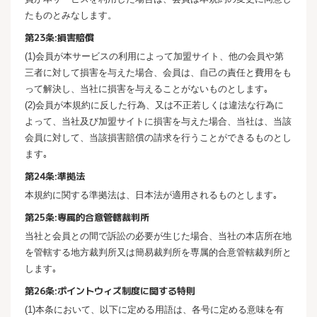
たものとみなします。
第23条:損害賠償
(1)会員が本サービスの利用によって加盟サイト、他の会員や第
三者に対して損害を与えた場合、会員は、自己の責任と費用をも
って解決し、当社に損害を与えることがないものとします｡
(2)会員が本規約に反した行為、又は不正若しくは違法な行為に
よって、当社及び加盟サイトに損害を与えた場合、当社は、当該
会員に対して、当該損害賠償の請求を行うことができるものとし
ます｡
第24条:準拠法
本規約に関する準拠法は、日本法が適用されるものとします｡
第25条:専属的合意管轄裁判所
当社と会員との間で訴訟の必要が生じた場合、当社の本店所在地
を管轄する地方裁判所又は簡易裁判所を専属的合意管轄裁判所と
します｡
第26条:ポイントウィズ制度に関する特則
(1)本条において、以下に定める用語は、各号に定める意味を有