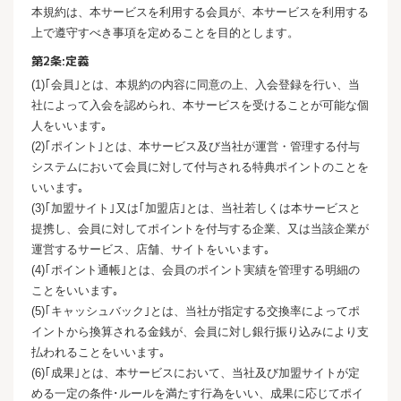
本規約は、本サービスを利用する会員が、本サービスを利用する
上で遵守すべき事項を定めることを目的とします。
第2条:定義
(1)｢会員｣とは、本規約の内容に同意の上、入会登録を行い、当
社によって入会を認められ、本サービスを受けることが可能な個
人をいいます｡
(2)｢ポイント｣とは、本サービス及び当社が運営・管理する付与
システムにおいて会員に対して付与される特典ポイントのことを
いいます｡
(3)｢加盟サイト｣又は｢加盟店｣とは、当社若しくは本サービスと
提携し、会員に対してポイントを付与する企業、又は当該企業が
運営するサービス、店舗、サイトをいいます｡
(4)｢ポイント通帳｣とは、会員のポイント実績を管理する明細の
ことをいいます｡
(5)｢キャッシュバック｣とは、当社が指定する交換率によってポ
イントから換算される金銭が、会員に対し銀行振り込みにより支
払われることをいいます｡
(6)｢成果｣とは、本サービスにおいて、当社及び加盟サイトが定
める一定の条件･ルールを満たす行為をいい、成果に応じてポイ