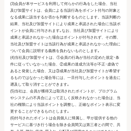
(3)会員が本サービスを利用して何らかの行為をした場合、当社
及び加盟サイトは、会員による当該行為をポイント付与の対象と
なる成果に該当するか否かを判断するものとします。当該判断の
結果、当社及び加盟サイトにより成果と承認された場合に当該ポ
イントが会員に付与されます｡なお、当社及び加盟サイトにより
成果と承認されなかった場合はポイントが付与されず、その際、
当社及び加盟サイトは当該行為が成果と承認されなかった理由に
ついて会員に説明する義務を負わないものとします｡
(4)当社及び加盟サイトは、①会員の行為が当社の定めた規定･条
件に従っていなかった場合、②成果の達成方法等が不正･虚偽で
あると発覚した場合、又は③成果が当社及び加盟サイトが希望す
るものではなかった場合等には、一旦付与したポイントを過去に
遡及して取り消すことができます｡
(5)当社は、会員が獲得又は取消されたポイントが、プログラム
やシステムの不具合によって正しく反映されなかった場合は、当
社の権限により当該ポイントを調整し、正確なポイント表示に変
更することができるものとします｡
(6)付与されたポイントは会員個人に帰属し、甲が提供する他の
サービスに基づき行う場合を除き会員間又は第三者との間で、共