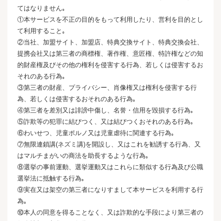
てはなりません｡
①本サービスを不正の目的をもって利用したり、営利を目的とし
て利用すること｡
②当社、加盟サイト、加盟店、特典交換サイト、特典交換会社、
提携会社又は第三者の商標権、著作権、意匠権、特許権などの知
的財産権及びその他の権利を侵害する行為、若しくは侵害するお
それのある行為｡
③第三者の財産、プライバシー、肖像権又は権利を侵害する行
為、若しくは侵害するおそれのある行為｡
④第三者を差別又は誹謗中傷し、名誉・信用を毀損する行為｡
⑤詐欺等の犯罪に結びつく、又は結びつくおそれのある行為｡
⑥わいせつ、児童ポルノ又は児童虐待に関連する行為｡
⑦無限連鎖講(ネズミ講)を開設し、又はこれを勧誘する行為、又
はマルチまがいの商法を助長するような行為｡
⑧選挙の事前運動、選挙運動又はこれらに類似する行為及び公職
選挙法に抵触する行為｡
⑨実在又は架空の第三者になりすまして本サービスを利用する行
為｡
⑩本人の同意を得ることなく、又は詐欺的な手段により第三者の