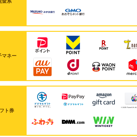
現金系
子マネー
フト券