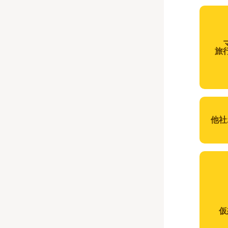
旅
他社
仮