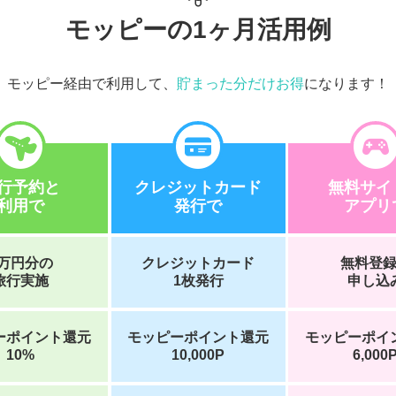
モッピーの1ヶ月活用例
モッピー経由で利用して、
貯まった分だけお得
になります！
行予約と
クレジットカード
無料サイ
利用で
発行で
アプリ
5万円分の
クレジットカード
無料登
旅行実施
1枚発行
申し込
ーポイント還元
モッピーポイント還元
モッピーポイ
10%
10,000P
6,000