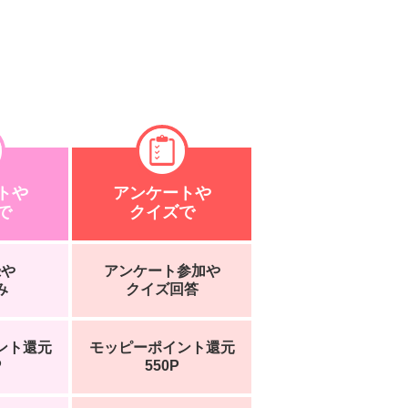
トや
アンケートや
で
クイズで
録や
アンケート参加や
み
クイズ回答
ント還元
モッピーポイント還元
P
550P