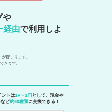
プや
ー経由
で利用しよ
トが貯まります。
できます。
イントは
1P＝1円
として、現金や
ーなど
約60種類
に交換できる！