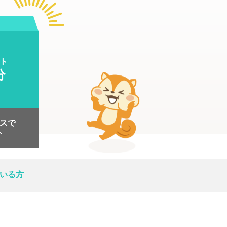
ト
分
スで
ト
いる方