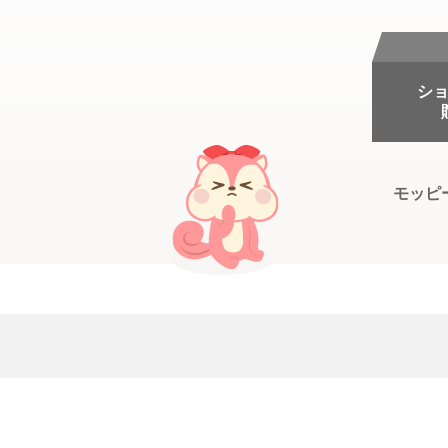
シ
モッピ