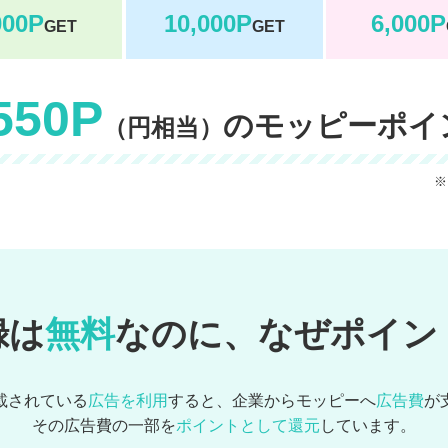
000P
10,000P
6,000P
GET
GET
550P
のモッピーポイ
（円相当）
※
録は
無料
なのに、なぜポイン
載されている
広告を利用
すると、企業からモッピーへ
広告費
が
その広告費の一部を
ポイントとして還元
しています。