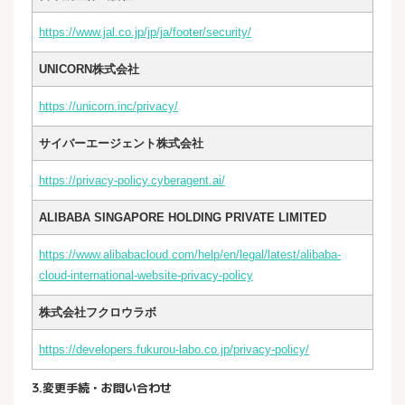
https://www.jal.co.jp/jp/ja/footer/security/
UNICORN株式会社
https://unicorn.inc/privacy/
サイバーエージェント株式会社
https://privacy-policy.cyberagent.ai/
ALIBABA SINGAPORE HOLDING PRIVATE LIMITED
https://www.alibabacloud.com/help/en/legal/latest/alibaba-
cloud-international-website-privacy-policy
株式会社フクロウラボ
https://developers.fukurou-labo.co.jp/privacy-policy/
3.変更手続・お問い合わせ