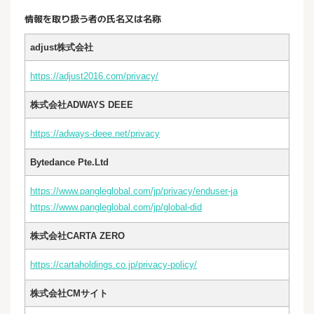
情報を取り扱う者の氏名又は名称
adjust株式会社
https://adjust2016.com/privacy/
株式会社ADWAYS DEEE
https://adways-deee.net/privacy
Bytedance Pte.Ltd
https://www.pangleglobal.com/jp/privacy/enduser-ja
https://www.pangleglobal.com/jp/global-did
株式会社CARTA ZERO
https://cartaholdings.co.jp/privacy-policy/
株式会社CMサイト