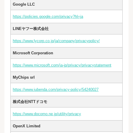
Google LLC
https://policies.google.com/privacy?hl=ja
LINEヤフー株式会社
https://www.lycorp.co.jp/ja/company/privacypolicy/
Microsoft Corporation
https://www.microsoft.com/ja-jp/privacy/privacystatement
MyChips srl
https://www.iubenda.com/privacy-policy/54240027
株式会社NTTドコモ
https://www.docomo.ne.jp/utility/privacy
OpenX Limited