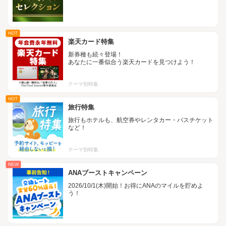
HOT
楽天カード特集
新券種も続々登場！
あなたに一番似合う楽天カードを見つけよう！
テーマ別特集
HOT
旅行特集
旅行もホテルも、航空券やレンタカー・バスチケット
など！
テーマ別特集
NEW
ANAブーストキャンペーン
2026/10/1(木)開始！お得にANAのマイルを貯めよ
う！