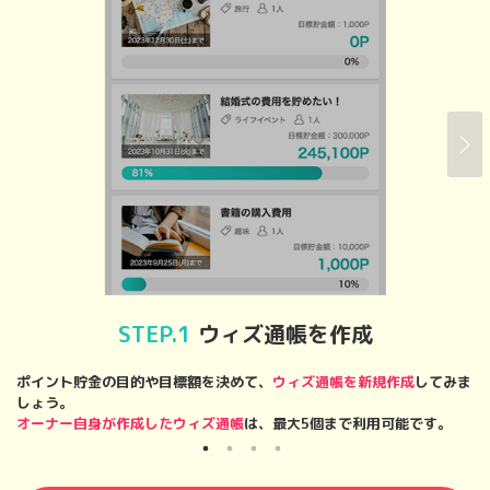
STEP.1
ウィズ通帳を作成
ポイント貯金の目的や目標額を決めて、
ウィズ通帳を新規作成
してみま
「
しょう。
を
オーナー自身が作成したウィズ通帳
は、最大5個まで利用可能です。
※
※