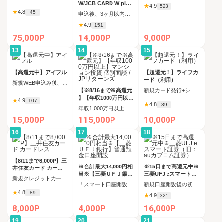
W/JCB CARD W plus
★
4.9
523
L(39歳以下限定)
★
4.8
45
申込後、3ヶ月以内の新規カード発行
★
4.9
151
75,000P
14,000P
9,000P
13
14
15
【高還元中】アイフル
【超還元！】ライフカ
ード（利用）
新規WEB申込み後、30日以内に成約完了
【※8/16まで※高還元
新規カード発行+ショッピング利用（カード受取必須）
】【年収1000万円以上
★
4.9
107
★
4.8
39
】マンション投資 個
年収1,000万円以上の方かつポイント対象者の条件を満たしたうえで、新規個別面談への申込後、 90日以内の個別面談実施
別面談 / JPリターンズ
15,000P
115,000P
10,000P
16
17
18
【8/11まで8,000P】三
※合計最大14,000円相
※15日まで高還元中※
井住友カード カード
当※【三菱ＵＦＪ銀行
三菱UFJ eスマート証
レス
新規クレジットカード発行
】普通預金口座開設
券（旧：auカブコム証
「スマート口座開設」アプリ経由で口座開設申込後、30日以内の口座開設
新規口座開設後の初回取引完了
券）
★
4.8
89
★
4.9
321
8,000P
4,000P
16,000P
19
20
21