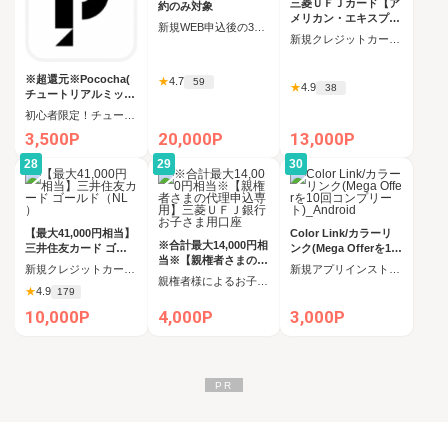
三菱ＵＦＪカード【ア
約のみ対象
メリカン・エキスプレ
新規WEB申込後の30日以内にahamo回線開通
ス®限定】
新規クレジットカード発行（カード受取必須）
※超還元※Pococha(
★
4.7
59
★
4.9
38
チュートリアルミッシ
ョン全クリア後にコイ
初心者限定！チュートリアルミッション全クリア後にコインをすべて受け取る
ンをすべて受け取る)_
3,500P
20,000P
13,000P
Android
28
29
30
【最大41,000円相当】
Color Link/カラーリ
※合計最大14,000円相
三井住友カード ゴー
ンク(Mega Offerを10
当※【親権者さまの代
ルド（NL）
回コンプリート)_And
新規クレジットカード発行
新規アプリインストール後、Mega Offerを10回コンプリート
理申込専用】三菱ＵＦ
roid
親権者様によるお子さま用口座新規開設完了
Ｊ銀行 お子さま用口
★
4.9
179
座
10,000P
4,000P
3,000P