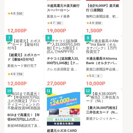
※超高還元※楽天銀行
【合計8,000P】楽天銀
スーパーローン
行 口座開設
★
4.8
530
新規カード発券
無料口座開設後、初回ログイン
★
4.7
★
4.9
80
658
12,000P
19,000P
1,500P
7
8
9
【超還元】エポスカー
チケコミ[追加購入33,
※過去最高※Alterna
ド【最短4日付与】
000円/1,045枚]【クレ
Bank（オルタナバン
新規カード発行完了
カ限定】(読んでHAPP
ク）1万円投資完了
クレカ決済限定 追加購入コース 1,045枚（33,000円）の購入
新規口座開設申込後、45日以内に1万円以上の投資
Y!!!)
★
4.9
759
★
5.0
4
12,000P
27,000P
10,000P
10
11
12
【最大38,000円相当】
三井住友カード（NL
8/10まで高還元！【年
）
新規クレジットカード発行
収600万円以上の方限
定】プロパティエージ
新規WEB面談完了及び獲得条件をすべてクリア
ェントの不動産投資W
超還元☆JCB CARD
EB面談