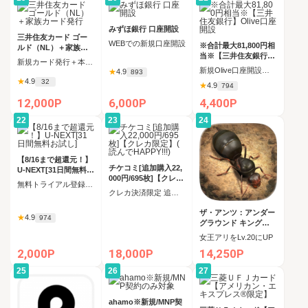
みずほ銀行 口座開設
三井住友カード ゴー
WEBでの新規口座開設
※合計最大81,800円相
ルド（NL）＋家族カ
当※【三井住友銀行】
ード発行
新規カード発行＋本カード申込時家族カード申込
Olive口座開設
新規Olive口座開設完了
★
4.9
893
★
4.9
32
★
4.9
794
12,000P
6,000P
4,400P
22
23
24
【8/16まで超還元！】
チケコミ[追加購入22,
U-NEXT[31日間無料お
000円/695枚]【クレカ
試し]
無料トライアル登録完了
限定】(読んでHAPPY!
クレカ決済限定 追加購入コース 695枚（22,000円）の購入
!!)
ザ・アンツ：アンダー
★
4.9
974
グラウンド キングダ
ム
女王アリをLv.20にUP
2,000P
18,000P
14,250P
25
26
27
ahamo※新規/MNP契