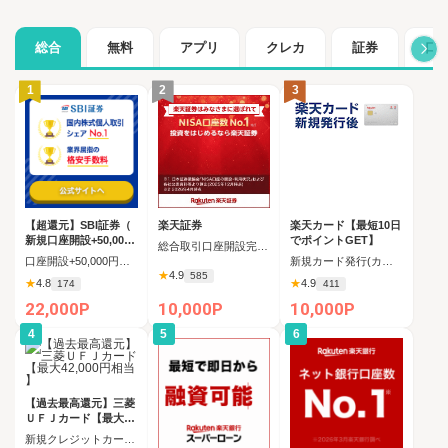
総合
無料
アプリ
クレカ
証券
口
1
2
3
【超還元】SBI証券（
楽天証券
楽天カード【最短10日
新規口座開設+50,000
でポイントGET】
総合取引口座開設完了後、 30日以内に楽天証券口座へ5万円以上の入金完了
円以上入金）
口座開設+50,000円入金（SBIハイブリッド預金へ振替）
新規カード発行(カード到着必須)
★
4.9
585
★
4.8
★
4.9
174
411
22,000P
10,000P
10,000P
4
5
6
【過去最高還元】三菱
ＵＦＪカード【最大42
,000円相当】
新規クレジットカード発行完了（カード受取必須）