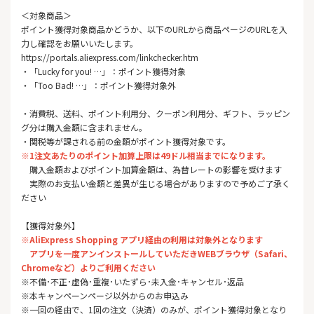
＜対象商品＞
ポイント獲得対象商品かどうか、以下のURLから商品ページのURLを入
力し確認をお願いいたします。
https://portals.aliexpress.com/linkchecker.htm
・「Lucky for you! …」：ポイント獲得対象
・「Too Bad! …」：ポイント獲得対象外
・消費税、送料、ポイント利用分、クーポン利用分、ギフト、ラッピン
グ分は購入金額に含まれません。
・関税等が課される前の金額がポイント獲得対象です。
※1注文あたりのポイント加算上限は49ドル相当までになります。
購入金額およびポイント加算金額は、為替レートの影響を受けます
実際のお支払い金額と差異が生じる場合がありますので予めご了承く
ださい
【獲得対象外】
※AliExpress Shopping アプリ経由の利用は対象外となります
アプリを一度アンインストールしていただきWEBブラウザ（Safari、
Chromeなど）よりご利用ください
※不備･不正･虚偽･重複･いたずら･未入金･キャンセル･返品
※本キャンペーンページ以外からのお申込み
※一回の経由で、1回の注文（決済）のみが、ポイント獲得対象となり