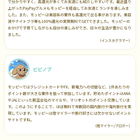
で分かりやすく、高還元が多くてお友達にも紹介しやすいです。最近盛り
上がったPayPayグルメもモッピーを経由してお友達とランチを楽しみま
した。また、モッピーは美容系の案件も高還元で出る事があります。美容
液やナイトブラ等も100%還元の実質無料でGETできました。モッピーの
おかげで子育てしながらも自分の楽しみができ、日々の生活が豊かになり
ました。
（インスタグラマー）
ピピノブ
モッピーではクレジットカードやFX、新電力への切替など、1件あたりの
ポイント数が大きな案件を狙って参加しています。貯めたポイントはANA
やJALといった航空会社のマイルや、マリオットのポイント交換していま
す。このようにすることで、ほぼ無料で年数回の国内旅行や海外旅行を実
現しています。モッピーは陸マイラーや旅行好きには欠かせないポイント
サイトですね。
（陸マイラー/ブロガー）