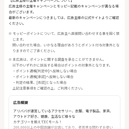
【広告主様の主催キャンペーンについて】
広告主様の主催キャンペーンとモッピー記載のキャンペーンが異なる場
合がございます。
最新のキャンペーンにつきましては、広告主様の公式サイトよりご確認
ください。
※ モッピーポイントについて、広告主へ直接問い合わせする事を固く禁
じます。
問い合わせた場合、いかなる理由があろうとポイント付与対象外とな
りますのでご了承ください。
※ 本広告は、ポイントに関する調査を承ることができません。
以下のいずれかに該当する場合はポイントの対象外となります。
・ポイント通帳[判定中]へ反映しない場合
・ポイント通帳[承認]へ反映しない場合
・判定の結果、[否認]となった場合
上記注意事項をご確認の上、ご利用ください。
広告概要
アリババが運営しているアクセサリー、衣服、電子製品、家具、
アウトドア好き、健康、生活など様々な
カテゴリーを揃えてECモール！
200,000以上の中国店舗が出店しており、老若男女問わずお使い