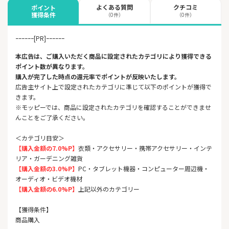
よくある質問
クチコミ
ポイント
獲得条件
（0件）
（0件）
ｰｰｰｰｰｰ[PR]ｰｰｰｰｰｰ
本広告は、ご購入いただく商品に設定されたカテゴリにより獲得できる
ポイント数が異なります。
購入が完了した時点の還元率でポイントが反映いたします。
広告主サイト上で設定されたカテゴリに準じて以下のポイントが獲得で
きます。
※モッピーでは、商品に設定されたカテゴリを確認することができませ
んことをご了承ください。
＜カテゴリ目安＞
【購入金額の7.0%P】
衣類・アクセサリー・携帯アクセサリー・インテ
リア・ガーデニング雑貨
【購入金額の3.0%P】
PC・タブレット機器・コンピューター周辺機・
オーディオ・ビデオ機材
【購入金額の6.0%P】
上記以外のカテゴリー
【獲得条件】
商品購入