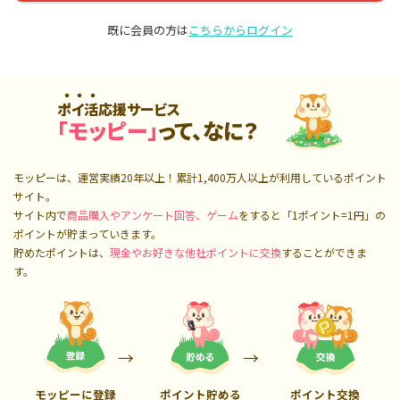
既に会員の方は
こちらからログイン
ポイ活応援サービス
「モッピー」
って、なに？
モッピーは、運営実績20年以上！累計
1,400万人
以上が利用しているポイント
サイト。
サイト内で
商品購入やアンケート回答、ゲーム
をすると「1ポイント=1円」の
ポイントが貯まっていきます。
貯めたポイントは、
現金やお好きな他社ポイントに交換
することができま
す。
モッピーに登録
ポイント貯める
ポイント交換