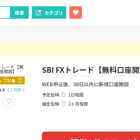
検索
カテゴリ
SBI FXトレード【無料口座
クレカ
証券
ップ対象
1
1
！】U-NE
WEB申込後、30日以内に新規口座開設
【過去最高還元】三菱ＵＦ
※15日まで
試し]
Ｊカード【最大42,000円相
FJ eスマー
4.9
（
176件
）
当】
カブコム証
予定反映
1日程度
2,000P
12,000P
確定反映
2ヶ月程度
2
2
ニメストア
【超還元】エポスカード【
IG証券
最短4日付与】
800P
12,000P
3
3
Tトレンド
【超還元！】ライフカード
※土日限定