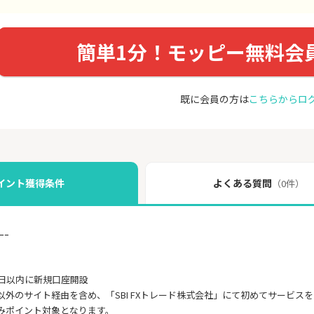
簡単1分！モッピー無料会
既に会員の方は
こちらからロ
イント獲得条件
よくある質問
（0件）
ｰｰ
0日以内に新規口座開設
以外のサイト経由を含め、「SBI FXトレード株式会社」にて初めてサービス
みポイント対象となります。