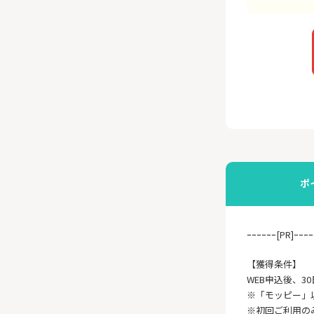
ポ
ｰｰｰｰｰｰ[PR]ｰｰｰｰ
【獲得条件】
WEB申込後、3
※「モッピー」
※初回ご利用の