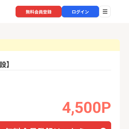
無料会員登録
ログイン
開設】
口座開設
回線
1
1
高還元中※三菱U
※過去最高※Alterna Bank
auひ
ト証券（旧：au
（オルタナバンク）1万円投
券）
資完了
16,000P
10,000P
2
2
みずほ銀行 口座開設
4,500P
ソフト
nk Li
18,000P
6,000P
3
3
超還元※楽天証
【合計8,000P】楽天銀行 口
NUR