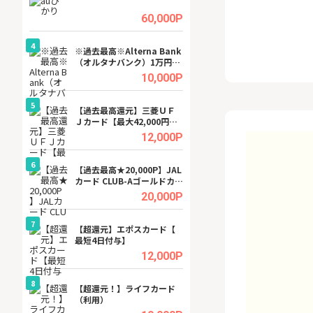
ビジネスツール導
高還元中※
.5%
60,000P
4
4
a（
※過去最高※Alterna Bank
※還元UP※ヴィ
（オルタナバンク）1万円投
ーカー【女性のた
資完了
ターサイト】
.5%
10,000P
5
5
行）
【過去最高還元】三菱ＵＦ
【還元UP中】Fun
Ｊカード【最大42,000円相
ンズ)【無料投資
当】
.0%
12,000P
6
6
tel
【過去最高★20,000P】JAL
【無料即550P】D
カード CLUB-Aゴールドカー
無料トライアル）
ド/CLUB-Aカード（VISA）
.0%
20,000P
7
7
【超還元】エポスカード【
【無料アンケート
最短4日付与】
15歳〜29歳のみ
ンサイト
.0%
12,000P
8
8
ワクワ
【超還元！】ライフカード
GFS無料特別講座
ャ
（利用）
聴）