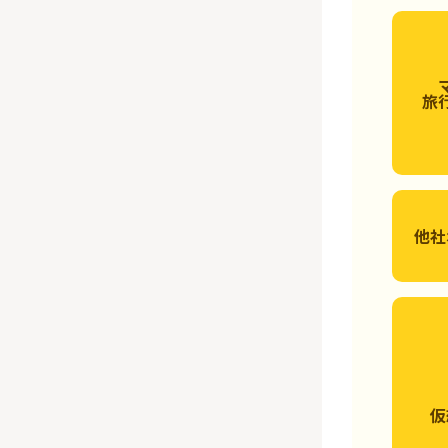
旅
他社
仮