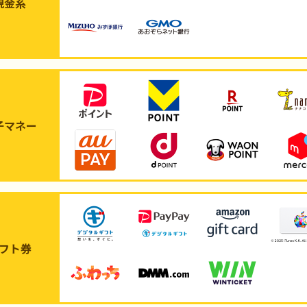
現金系
子マネー
フト券