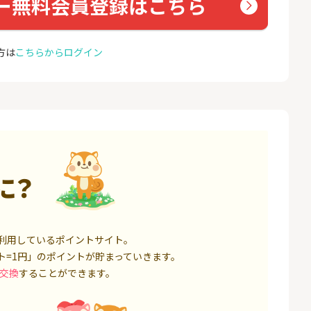
ー無料会員登録はこちら
座開設
ョン）
17,000P
1,500P
4
4
BI証券（新規口
【親権者さまの代理申込専
グロー
方は
こちらからログイン
000円以上入金）
用】三井住友銀行Oliveお子
さま用口座
25,000P
4,400P
5
5
券★100円から
SBI新生銀行「口座開設」
GMO
（キャ
8,500P
1,500P
6
6
定拠出年金 iDeC
GMOあおぞらネット銀行【
＜1ギ
に？
法人口座開設】
ト×ド
6,000P
20,100P
7
7
回りファンド(
【超還元】SBI証券(新規総
Yステ
投資完了)
利用しているポイントサイト。
合口座開設+NISA口座開設)
85,000P
7,500P
ト=1円」のポイントが貯まっていきます。
交換
することができます。
8
8
回りファンド(
※過去最高20,000P！※【三
お名前
完了)
井住友銀行】法人ネット口
座 Trunk