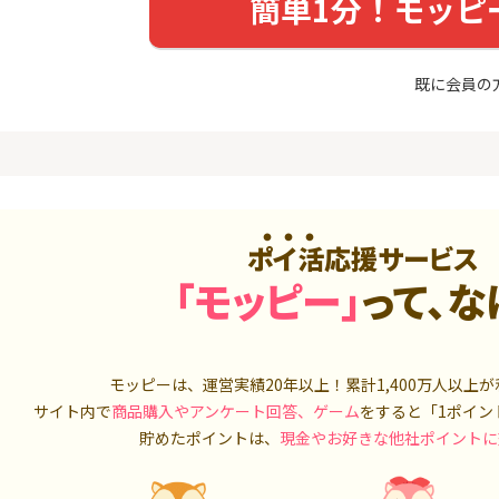
簡単1分！モッピ
入診断※
（利用）
券
5,000P
10,000P
4
4
ーナスウォ
超還元☆JCB CARD W/JCB
【超還元】S
既に会員の
めのモニ
CARD W plus L(39歳以下限
座開設+50,
定)
14,000P
14,000P
5
5
ds(ファ
【合計最大18,700円相当！
マネックス証
家登録】
】楽天カード【JCBキャンペ
取引可能★
ーン実施中】
2,500P
10,000P
ポイ活応援サービス
6
6
MM TV（
【超還元】JAL普通カード(
SBI証券 確
「モッピー」
って、な
Master限定)
o
550P
10,000P
7
7
3回回答（
【過去最高★20,000P】JAL
日産証券の利
）】楽天イ
モッピーは、運営実績20年以上！累計
カード CLUB-Aゴールドカー
1,400万人
1,000万円
以上が
ド/CLUB-Aカード（VISA）
700P
20,000P
サイト内で
商品購入やアンケート回答、ゲーム
をすると「1ポイン
貯めたポイントは、
現金やお好きな他社ポイントに
8
8
（動画視
JALカード(VISA) navi 【学
日産証券の利
生専用】
500万円投資