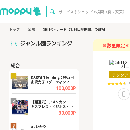
トップ
金融
SBI FXトレード【無料口座開設】の詳細
ジャンル別ランキング
※数量限定※
総合
無料
ランクア
1
1
DARWIN funding 100万円
【8/16まで超還元
出資完了（ダーウィンファ
XT[31日間無料お
ンディング）
.0%
100,000P
2
2
宿予
【超還元】アメリカン・エ
【無料即P】dア
キスプレス・ビジネス・ゴ
【31日間無料】
ールド・カード
.0%
30,000P
3
3
ング
auひかり
【リピートOK】I