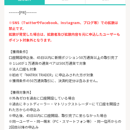
ｰｰｰｰｰｰ[PR]ｰｰｰｰｰｰ
※SNS（TwitterやFacebook、Instagram、ブログ等）での拡散は
禁止です。
拡散が発覚した場合は、拡散者及び拡散内容を元に申込したユーザーも
ポイント対象外となります。
【獲得条件】
口座開設申込後、45日以内に新規ポジション50万通貨以上の取引完了
※１Lotが１万通貨の通貨ペアは500万通貨で対象
※法人口座も対象
※初めて「MATRIX TRADER」に申込みされた方が対象
※獲得条件の50万通貨取引に、決済約定分は含みません。
【獲得対象外】
※外為ゼロを過去に口座開設している場合
※過去にネットディーラー・マトリックストレーダーにて口座を開設さ
れた方からの申込み
※申込後、45日以内に口座開設、取引完了に至らなかった場合
※同一ユーザー・同一端末（PC・スマートフォン等）・同一住所からの
2回目以降の申込み