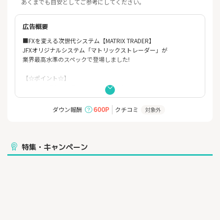
あくまでも目安としてご参考にしてください。
広告概要
■FXを変える次世代システム【MATRIX TRADER】
JFXオリジナルシステム「マトリックストレーダー」が
業界最高水準のスペックで登場しました!
【☆ポイント☆】
1）1,000通貨から取引可能！しかも手数料無料！
2）約定スピード最速0.001秒（平均0.005秒）
3）プロトレーダーも大絶賛！強力なチャート機能を搭載！！
600P
ダウン報酬
クチコミ
対象外
4）小林芳彦のマーケットナビが全て無料で見れる！
5）iPhoneアプリ、Androidアプリ、iアプリ、対応！
6）お得なキャンペーンを毎月開催！
7）ワンクリック注文可能！一瞬のチャンスも逃しません。
特集・キャンペーン
8）24時間入金が可能！「クイック入金 約380行対応」
9）ストリーミング注文！1ポイントでも不利な方に変動すると約
定しません。
※相場状況に伴い、掲載内容は予告なく変更する場合がありま
す。