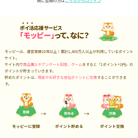
既に会員の方は
こちらからログイン
ポイ活応援サービス
「モッピー」
って、なに？
モッピーは、運営実績20年以上！累計
1,400万人
以上が利用しているポイント
サイト。
サイト内で
商品購入やアンケート回答、ゲーム
をすると「1ポイント=1円」の
ポイントが貯まっていきます。
貯めたポイントは、
現金やお好きな他社ポイントに交換
することができま
す。
モッピーに登録
ポイント貯める
ポイント交換