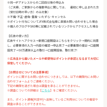
※同一IPアドレスからの二回目以降の申込み
（ご夫婦、ご家族からの複数申込に関しては、 最初に申し込まれた方
（受付日時の早い方）のみ対象）
※不備･不正･虚偽･重複･いたずら･キャンセル
※ポイント付与についてJFX株式会社様に直接お問い合わせをした場合
※個人のブログやSNS等に記載されているリンクからアクセスした場合
【広告の使い方】
広告サイトへアクセス→新規口座開設はこちらをクリック→規約に同意
し、必要事項の入力→内容の確認→申込完了→必要書類の提出→口座開
設完了→50万通貨以上の取引→口座開設後、取引完了!
※広告主から届いたメールや郵便物はポイントが承認となるまで大切に
保管してください。
【お問合せについての注意事項】
ポイントに関するお問い合わせにつきましては、以下の期限内にお問い
合わせフォームよりご連絡ください。
下記の期限を過ぎた場合は調査を承ることができません。
※調査についての詳細は【
こちら
】をご確認ください。
また、ポイント通帳[判定中]へ反映しているご利用分についての催促や
調査は承ることができません。