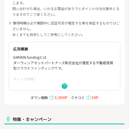
じます。
問い合わせた場合、いかなる理由があろうとポイント付与対象外とな
りますのでご了承ください。
※ 獲得時期は必ず期間中に認証可否が確定する事を保証するものではご
ざいません。
あくまでも目安としてご参考にしてください。
広告概要
DARWIN fundingとは
ダーウィンアセットパートナーズ株式会社が運営する不動産投資
型クラウドファンディングです。
ネットで完結！
手軽で簡単にはじめられる。
1万円からスマホで投資体験
ダーウィンファンドでは、少額で不動産投資の体験ができます。
3,000P
30P
ダウン報酬
クチコミ
今まで不動産会社として個人のオーナー様向けに提供してきた当
社のノウハウをフル活用。当社独自のルートで仕入れた不動産を
提供することで、低コスト、高利回りを実現します。
特集・キャンペーン