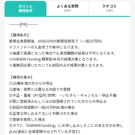
よくある質問
クチコミ
ポイント
獲得条件
（0件）
（5件）
ｰｰｰｰｰｰ[PR]ｰｰｰｰｰｰ
【獲得条件】
新規会員登録後、60日以内の新規投資完了（一括50万円）
※ファンドへの入金完了が条件になります。
※抽選で落選となった場合でも承認期間の延長は不可となります。
※DARWIN Funding 開発型46号が成果対象となります。
※複数回出資いただいても初回のみが成果対象となります。
【獲得対象外】
①20歳未満の方からの申込
②虚偽・実際とは異なる内容での登録
③不正・重複（IP/住所/世帯）・いたずら・キャンセル・申込不備
④既に登録済みもしくは以前登録されていた方からの申込み
⑤初回の投資額が一括50万円未満の場合
⑥正常な申し込みでないと判断された場合
⑦登録を削除した場合
⑧すでに「DARWIN funding」にお申し込みしたことのある方のお申し
込み(過去に会員登録のみされている方含む)