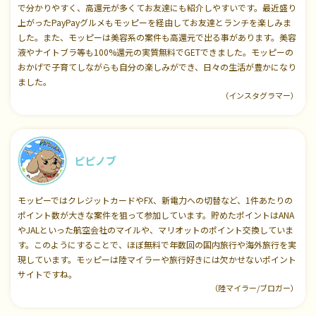
で分かりやすく、高還元が多くてお友達にも紹介しやすいです。最近盛り
上がったPayPayグルメもモッピーを経由してお友達とランチを楽しみま
した。また、モッピーは美容系の案件も高還元で出る事があります。美容
液やナイトブラ等も100%還元の実質無料でGETできました。モッピーの
おかげで子育てしながらも自分の楽しみができ、日々の生活が豊かになり
ました。
（インスタグラマー）
ピピノブ
モッピーではクレジットカードやFX、新電力への切替など、1件あたりの
ポイント数が大きな案件を狙って参加しています。貯めたポイントはANA
やJALといった航空会社のマイルや、マリオットのポイント交換していま
す。このようにすることで、ほぼ無料で年数回の国内旅行や海外旅行を実
現しています。モッピーは陸マイラーや旅行好きには欠かせないポイント
サイトですね。
（陸マイラー/ブロガー）