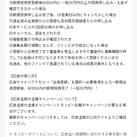
⑨新規投資家登録後60日以内に一括50万円以上の投資申し込み・入金が
確認できなかった場合
⑩新規投資申し込み完了後、10営業日以内にキャンセルした場合
⑪退会済み会員様からの登録も含め既存登録者からの申し込み
⑫本サービスの2回目以降のお申し込み
⑬キャンセル、返金をされた方
⑭複数経路での申込みが確認された方
⑮募集金額が満額にならず、ファンドが不成立になった場合
※登録から出資完了まで審査等も発生しますので審査中に募集期間が終
了しても延長は不可となりますので余裕を持って登録くださいませ
⑯過去、他のファンドで落選されている場合は成果対象外となります。
【広告の使い方】
広告サイトへアクセス→「会員登録」を選択→必要事項を入力→新規会
員登録後、60日以内の新規投資完了（一括50万円）！
【広告主様の主催キャンペーンについて】
広告主様の主催キャンペーンとモッピー記載のキャンペーンが異なる場
合がございます。
最新のキャンペーンにつきましては、広告主様の公式サイトよりご確認
ください。
※ モッピーポイントについて、広告主へ直接問い合わせする事を固く禁