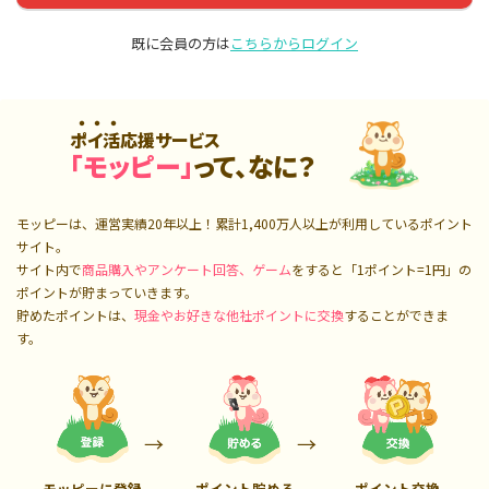
既に会員の方は
こちらからログイン
ポイ活応援サービス
「モッピー」
って、なに？
モッピーは、運営実績20年以上！累計
1,400万人
以上が利用しているポイント
サイト。
サイト内で
商品購入やアンケート回答、ゲーム
をすると「1ポイント=1円」の
ポイントが貯まっていきます。
貯めたポイントは、
現金やお好きな他社ポイントに交換
することができま
す。
モッピーに登録
ポイント貯める
ポイント交換