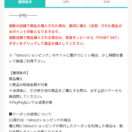
獲得条件
（2件）
（0件）
ｰｰｰｰｰｰ[PR]ｰｰｰｰｰｰ
複数の店舗で商品を購入された場合、最初に購入（決済）された商品の
みポイント対象となりますので、
複数店舗で商品購入される場合は、再度モッピーから「POINT GET」
ボタンをクリックして商品を購入してください。
※「Yahoo!ショッピング」のサイトに繋がりにくい場合、少し時間を置
いて再度ご利用下さい。
【獲得条件】
商品購入
※商品の税抜金額が対象
※決済後に、引き続き他の商品をご購入する際は、必ず上記バナーから
再訪問してください。
※PayPay払いでも成果対象
■クーポンの使用について
(1)発行元：Yahoo!ショッピングの場合
購入時にYahoo!ショッピングが発行したクーポンを利用した場合は、割
引金額もポイント対象になります。