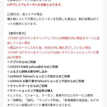
LYPプレミアムクーポンも対象となります。
(2)発行元：各ストアの場合
購入時にストアが発行したクーポンを利用した場合は、割引金額はポイ
ント対象外となります。
【獲得対象外】
※POINT GETボタンをクリックしてから24時間以内に商品をカートに追
加していない場合
※商品をカートに入れた後、89日以内に購入完了していない場合
※POINT GETボタンをクリックされる前にすでにカートに入っていた商
品は対象外
※アプリからのご利用
※ZOZOTOWN yahoo店
からのご利用
※ふるさと納税の寄付申し込み
※LOHACO Yahoo!ショッピング店からのご利用
※LOHACO お取り寄せYahoo!ショッピング店からのご利用
※クイックマートからのご利用
※ヤフーショッピング商品券の購入
※レンタル、リフォーム、クーポン、家事代行などのサービス商材
※「消費税」「送料」「ラッピング料金」「家電機器の保証金」などの
オプション金額はポイント獲得対象外となります。