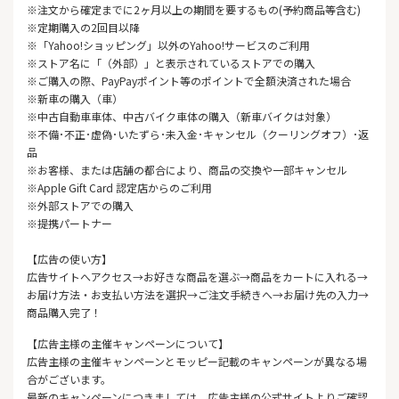
※注文から確定までに2ヶ月以上の期間を要するもの(予約商品等含む)
※定期購入の2回目以降
※「Yahoo!ショッピング」以外のYahoo!サービスのご利用
※ストア名に「（外部）」と表示されているストアでの購入
※ご購入の際、PayPayポイント等のポイントで全額決済された場合
※新車の購入（車）
※中古自動車車体、中古バイク車体の購入（新車バイクは対象）
※不備･不正･虚偽･いたずら･未入金･キャンセル（クーリングオフ）･返
品
※お客様、または店舗の都合により、商品の交換や一部キャンセル
※Apple Gift Card 認定店からのご利用
※外部ストアでの購入
※提携パートナー
【広告の使い方】
広告サイトへアクセス→お好きな商品を選ぶ→商品をカートに入れる→
お届け方法・お支払い方法を選択→ご注文手続きへ→お届け先の入力→
商品購入完了！
【広告主様の主催キャンペーンについて】
広告主様の主催キャンペーンとモッピー記載のキャンペーンが異なる場
合がございます。
最新のキャンペーンにつきましては、広告主様の公式サイトよりご確認