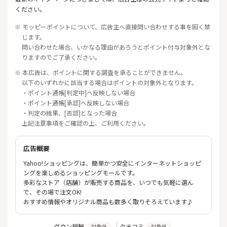
ください。
※ モッピーポイントについて、広告主へ直接問い合わせする事を固く禁
じます。
問い合わせた場合、いかなる理由があろうとポイント付与対象外とな
りますのでご了承ください。
※ 本広告は、ポイントに関する調査を承ることができません。
以下のいずれかに該当する場合はポイントの対象外となります。
・ポイント通帳[判定中]へ反映しない場合
・ポイント通帳[承認]へ反映しない場合
・判定の結果、[否認]となった場合
上記注意事項をご確認の上、ご利用ください。
広告概要
Yahoo!ショッピングは、簡単かつ安全にインターネットショッピ
ングを楽しめるショッピングモールです。
多彩なストア（店舗）が販売する商品を、いつでも気軽に選ん
で、その場で注文OK!
おすすめ情報やオリジナル商品も数多く取りそろえています♪
ダウン報酬
クチコミ
対象外
対象外