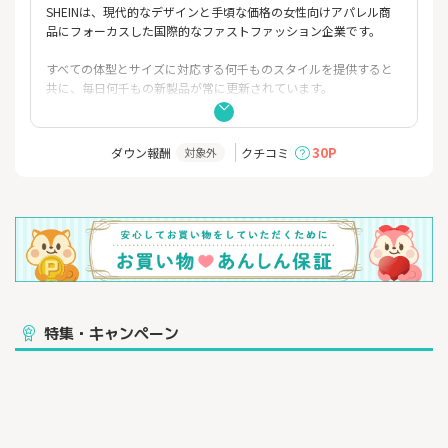
SHEINは、現代的なデザインと手頃な価格の女性向けアパレル商
品にフォーカスした国際的なファストファッション企業です。
すべての体型とサイズに対応する何千ものスタイルを提供すると
共に、毎日何千もの新製品が常に更新されています。
また、女性向けアパレル商品以外にも
ランジェリー、アクセサリー、靴、バッグ、生活雑貨、美容製
品、男性および子供用アパレル商品、
30P
ダウン報酬
クチコミ
対象外
およびその他ファッション製品など幅広い製品を手頃な価格で提
供しております。
SHEINブランドは、2008年に創設され、
現在、日本、フランス、ドイツ、ニュージーランド、イタリア、
中東、スペイン、英国、米国を含む200以上の国や地域で販売され
ています。
私たちは世界中の最新のファッショントレンドを常に把握し、
特集・キャンペーン
それらの商品を手頃な価格でありながら、
優れた品質、価値、顧客体験を通して、迅速にお客様に提供する
ことを追求しています。
上記の取り組みを通じて、我々の理念である「誰もがファッショ
ンの美しさを楽しむことができる」という体験をお客様に約束し