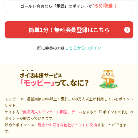
ゴールド会員なら
「承認」
のポイントが
15％増量！
簡単1分！無料会員登録はこちら
既に会員の方は
こちらからログイン
ポイ活応援サービス
「モッピー」
って、なに？
モッピーは、運営実績20年以上！累計
1,400万人
以上が利用しているポイント
サイト。
サイト内で
商品購入やアンケート回答、ゲーム
をすると「1ポイント=1円」の
ポイントが貯まっていきます。
貯めたポイントは、
現金やお好きな他社ポイントに交換
することができま
す。