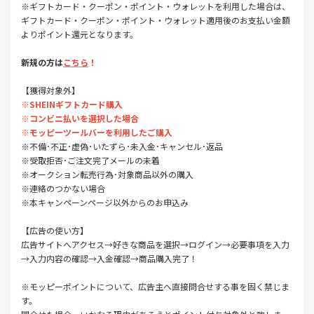
※ギフトカード・クーポン・ポイント・ウォレットを利用した場合は、
ギフトカード・クーポン・ポイント・ウォレット適用後のお支払い金額
よりポイント還元となります。
新規の方は
こちら
！
【獲得対象外】
※SHEINギフトカード購入
※コンビニ払いを選択した場合
※モッピーツールバーを利用したご購入
※不備･不正･虚偽･いたずら･未入金･キャンセル･返品
※受取拒否･ご注文完了メールの未着
※オークション転売行為･対象商品以外の購入
※連絡のつかない場合
※本キャンペーンページ以外からのお申込み
【広告の使い方】
広告サイトへアクセス→好きな商品を選択→ログイン→必要事項を入力
→入力内容の確認→入金確認→商品購入完了！
※モッピーポイントについて、広告主へ直接問合せする事を固く禁じま
す。