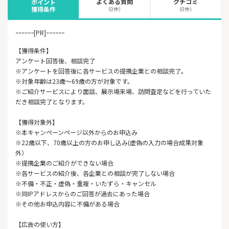
よくある質問
クチコミ
ポイント
獲得条件
（0件）
（0件）
ｰｰｰｰｰｰ[PR]ｰｰｰｰｰｰ
【獲得条件】
アンケート回答後、相談完了
※アンケートを回答後に各サービスの提携企業との相談完了。
※対象年齢は23歳～69歳の方が対象です。
※ご紹介サービスにより面談、展示場来場、訪問査定などを行っていた
だき相談完了となります。
【獲得対象外】
※本キャンペーンページ以外からのお申込み
※22歳以下、70歳以上の方のお申し込み(虚偽の入力の場合成果対象
外）
※提携企業のご紹介ができない場合
※各サービスの紹介後、各企業との相談が完了しない場合
※不備・不正・虚偽・重複・いたずら・キャンセル
※同IPアドレスからのご回答が過去にあった場合
※その他お申込内容に不備がある場合
【広告の使い方】