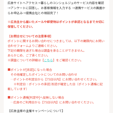
広告サイトへアクセス→暮らしのコンシェルジュのサービス内容を確認
→アンケートに回答し、お客様情報を入力する →連携サービスの画面か
らお申込み→提携会社との相談完了！
※広告主から届いたメールや郵便物はポイントが承認となるまで大切に
保管してください。
【お問合せについての注意事項】
ポイントに関するお問い合わせにつきましては、以下の期限内にお問い
合わせフォームよりご連絡ください。
下記の期限を過ぎた場合は調査を承ることができません。
あらかじめ、ご了承ください。
※調査についての詳細は【
こちら
】をご確認ください。
■ポイントが[否認]になった場合
その他確定したポイントについてのお問い合わせ
…ポイントの判定日から【75日以内】にお問い合わせください。
※判定日：ポイントの承認/否認が確定した日（ポイント通帳に記
載しています）
■ポイント通帳[判定中]へ反映しない場合
…広告のご利用日から【75日以内】にお問い合わせください。
【広告主様の主催キャンペーンについて】