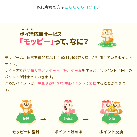
既に会員の方は
こちらからログイン
ポイ活応援サービス
「モッピー」
って、なに？
モッピーは、運営実績20年以上！累計
1,400万人
以上が利用しているポイント
サイト。
サイト内で
商品購入やアンケート回答、ゲーム
をすると「1ポイント=1円」の
ポイントが貯まっていきます。
貯めたポイントは、
現金やお好きな他社ポイントに交換
することができま
す。
モッピーに登録
ポイント貯める
ポイント交換