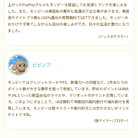
上がったPayPayグルメもモッピーを経由してお友達とランチを楽しみま
した。また、モッピーは美容系の案件も高還元で出る事があります。美容
液やナイトブラ等も100%還元の実質無料でGETできました。モッピーの
おかげで子育てしながらも自分の楽しみができ、日々の生活が豊かになり
ました。
（インスタグラマー）
ピピノブ
モッピーではクレジットカードやFX、新電力への切替など、1件あたりの
ポイント数が大きな案件を狙って参加しています。貯めたポイントはANA
やJALといった航空会社のマイルや、マリオットのポイント交換していま
す。このようにすることで、ほぼ無料で年数回の国内旅行や海外旅行を実
現しています。モッピーは陸マイラーや旅行好きには欠かせないポイント
サイトですね。
（陸マイラー/ブロガー）