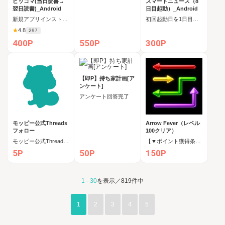
ピッコマ(当日読書→
スマートニュース（8
翌日読書)_Android
日目起動）_Android
新規アプリインストール後、当日読書→翌日読書
初回起動日を1日目として8日目の起動
★
4.8
297
400P
550P
300P
【即P】持ち家計画[ア
ンケート]
アンケート回答完了
モッピー公式Threads
Arrow Fever（レベル
フォロー
100クリア）
モッピー公式Threadsフォロー
【▼ポイント獲得条件】記載の条件を達成
5P
50P
150P
1
-
30
を表示／
819
件中
1
2
3
4
5