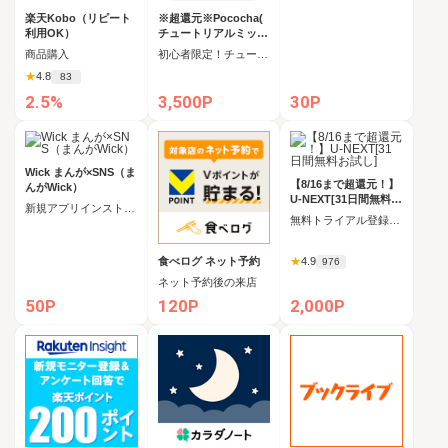
楽天Kobo（リピート
※超還元※Pococha(
利用OK）
チュートリアルミッシ
ョン全クリア後にコイ
商品購入
初心者限定！チュートリアルミッション全クリア後にコインをすべて受け取る
ンをすべて受け取る)_
★
4.8
83
Android
2.5%
3,500P
30P
Wick まんが×SNS（ま
【8/16まで超還元！】
んがWick）
U-NEXT[31日間無料お
新規アプリインストール後、初回起動
試し]
無料トライアル登録完了
食べログ ネット予約
★
4.9
976
ネット予約後の来店
50P
120P
2,000P