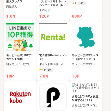
楽天ブックス
【リピート用】ホット
★
4.8
45
ペッパーグルメ［レス
商品購入
トラン予約］
予約完了
1.0%
120P
800P
モッピー公式LINEア
電子貸本Renta!（レン
モッピー公式Xフォロ
カウント連携
タ）
ー（旧ツイッター）
初回モッピー公式LINEアカウント連携
ポイント購入後、ポイント利用
モッピー公式Xフォロー
★
4.9
19
10P
7.0%
10P
まるなげ(LINEお友達
登録するだけ！)
まるなげ公式LINEに初回お友達登録