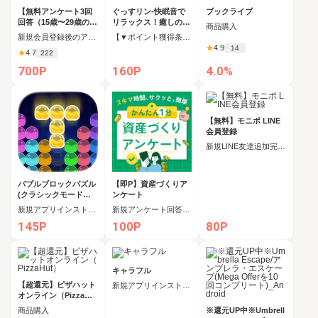
【無料アンケート3回
ぐっすリン-快眠音で
ブックライブ
回答（15歳〜29歳のみ
リラックス！癒しの音
商品購入
）】楽天インサイト
で自然な睡眠-（メー
新規会員登録後のアンケート回答(15歳〜29歳のみ)
【▼ポイント獲得条件】記載の条件を達成
ルアドレス登録完了）
★
4.9
14
★
4.7
222
700P
160P
4.0%
【無料】モニポ LINE
会員登録
新規LINE友達追加完了後、初回アンケート回答
バブルブロックパズル
【即P】資産づくりア
(クラシックモードで4,
ンケート
500点達成)_Android
新規アプリインストール後、30日以内にクラシックモードで4,500点を達成
新規アンケート回答完了
145P
100P
80P
キャラフル
【超還元】ピザハット
新規アプリインストール後、プロフィール登録
オンライン（PizzaHu
t）
商品購入
※還元UP中※Umbrell