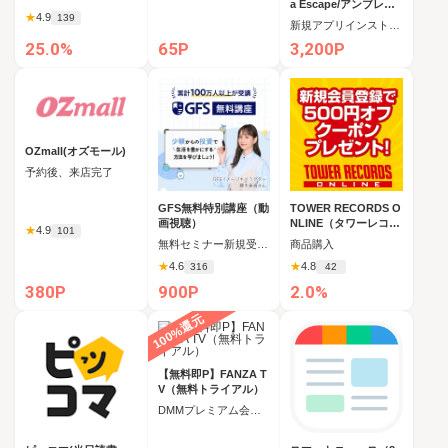
a Escape/アンブレラ
★
4.9
139
・エスケープ(Mega O
新規アプリインストール後、Mega Offerを10回コンプリート
fferを10回コンプリー
25.0%
65P
3,200P
ト)_Android
OZmall(オズモール)
予約後、来店完了
GFS無料特別講座（動
TOWER RECORDS O
画視聴）
NLINE（タワーレコー
★
4.9
101
ドオンライン/タワレ
無料セミナー新規受講完了
商品購入
コ）
★
4.6
★
4.8
316
42
380P
900P
2.0%
100%還元
【無料即P】FANZA T
V（無料トライアル）
DMMプレミアム会員の新規お試し無料登録