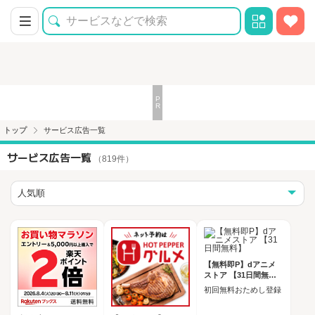
トップ
サービス広告一覧
サービス広告一覧
（819件）
【無料即P】dアニメ
ストア 【31日間無料
】
初回無料おためし登録