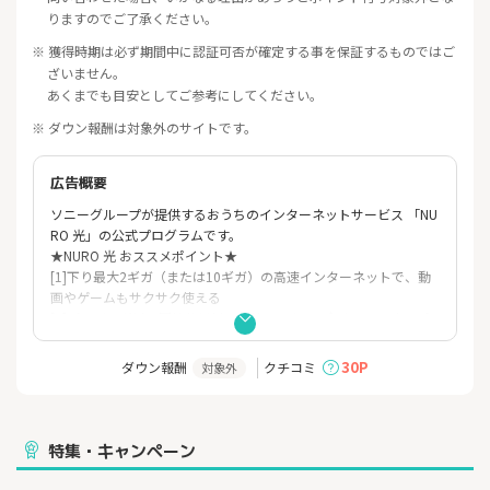
りますのでご了承ください。
※ 獲得時期は必ず期間中に認証可否が確定する事を保証するものではご
ざいません。
あくまでも目安としてご参考にしてください。
※ ダウン報酬は対象外のサイトです。
広告概要
ソニーグループが提供するおうちのインターネットサービス 「NU
RO 光」の公式プログラムです。
★NURO 光 おススメポイント★
[1]下り最大2ギガ（または10ギガ）の高速インターネットで、動
画やゲームもサクサク使える
[2]プロバイダ料・回線使用料・無線LANすべて含めて、戸建てプ
ラン月額5,500円(税込) ※10ギガは月額6,050円(税込)
[3]ソニーグループが提供している安心さ
30P
ダウン報酬
クチコミ
対象外
[4]ポイントに加え、戸建て：75,000円マンション、マンション：
45,000円のキャッシュバック特典を実施中！
特集・キャンペーン