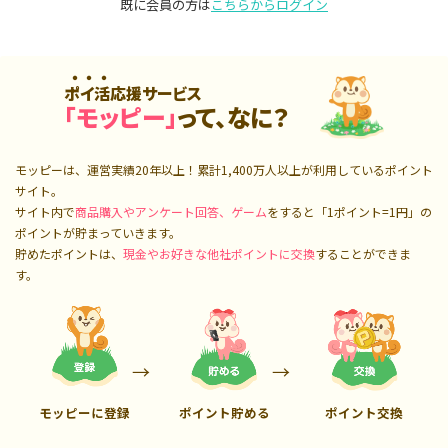
既に会員の方は
こちらからログイン
ポイ活応援サービス
「モッピー」
って、なに？
モッピーは、運営実績20年以上！累計
1,400万人
以上が利用しているポイント
サイト。
サイト内で
商品購入やアンケート回答、ゲーム
をすると「1ポイント=1円」の
ポイントが貯まっていきます。
貯めたポイントは、
現金やお好きな他社ポイントに交換
することができま
す。
モッピーに登録
ポイント貯める
ポイント交換