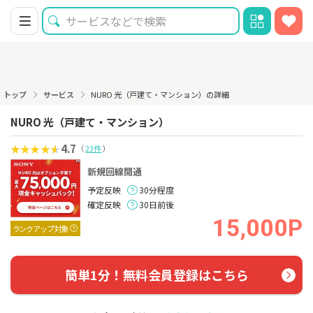
トップ
サービス
NURO 光（戸建て・マンション）の詳細
NURO 光（戸建て・マンション）
4.7
（
23件
）
新規回線開通
予定反映
30分程度
確定反映
30日前後
15,000P
ランクアップ対象
簡単1分！無料会員登録はこちら