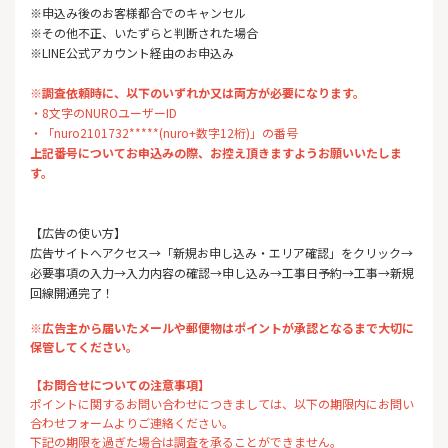
※申込み後のお客様都合でのキャンセル
※その他不正、いたずらと判断された場合
※LINE公式アカウント経由のお申込み
※調査依頼時に、以下のいずれか又は両方が必要になります。
・8文字のNUROユーザーID
・「nuro2101732*****(nuro+数字12桁)」の番号
上記番号についてお申込みの際、お控え頂きますようお願いいたしま
す。
【広告の使い方】
広告サイトへアクセス→「新規お申し込み・エリア確認」をクリック→
必要事項の入力→入力内容の確認→申し込み→工事日予約→工事→新規
回線開通完了！
※広告主から届いたメールや郵便物はポイントが承認となるまで大切に
保管してください。
【お問合せについての注意事項】
ポイントに関するお問い合わせにつきましては、以下の期限内にお問い
合わせフォームよりご連絡ください。
下記の期限を過ぎた場合は調査を承ることができません。