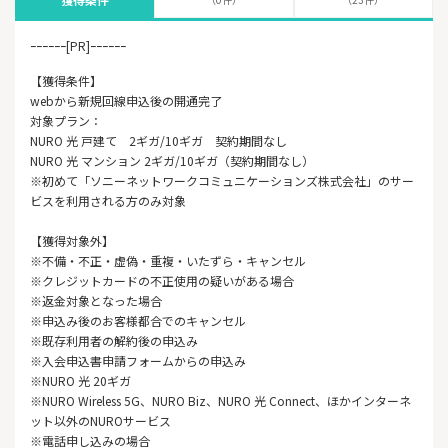
ｰｰｰｰｰｰ[PR]ｰｰｰｰｰｰ
【獲得条件】
webから新規回線申込後の開通完了
対象プラン：
NURO 光 戸建て 2ギガ/10ギガ 契約期間なし
NURO 光 マンション 2ギガ/10ギガ（契約期間なし）
※初めて「ソニーネットワークコミュニケーションズ株式会社」のサー
ビスを利用される方のみ対象
【獲得対象外】
※不備・不正・虚偽・重複・いたずら・キャンセル
※クレジットカードの不正使用の疑いがある場合
※返金対象となった場合
※申込み後のお客様都合でのキャンセル
※既存利用者の解約後の申込み
※入会申込書申請フォームからの申込み
※NURO 光 20ギガ
※NURO Wireless 5G、NURO Biz、NURO 光 Connect、ほかインターネ
ット以外のNUROサービス
※電話申し込みの場合