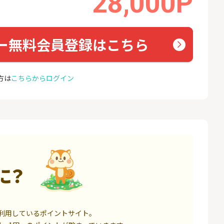
28,000P
座開設
コミュ
13,000P
1,500P
4
4
ミラリタ｜初回投資でAmaz
ドコモ 
ー無料会員登録はこちら
onギフト5,000円分プレゼ
ント
18,000P
15,000P
5
5
方は
こちらからログイン
口座開設】
※過去最高20,000P！※【三
NUR
井住友銀行】法人ネット口
ョン）
座 Trunk
1,500P
18,000P
6
6
サステン)NISA口
みずほ銀行 口座開設
カシモ
ス）
14,000P
6,000P
7
7
券★100円から
SBI FXトレード【無料口座
EO光
に？
開設】
8,500P
4,500P
8
8
定拠出年金 iDeC
松井証券【口座開設】
BB.e
利用しているポイントサイト。
ーエキ