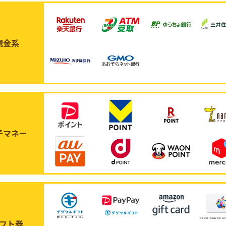
現金系
子マネー
フト券