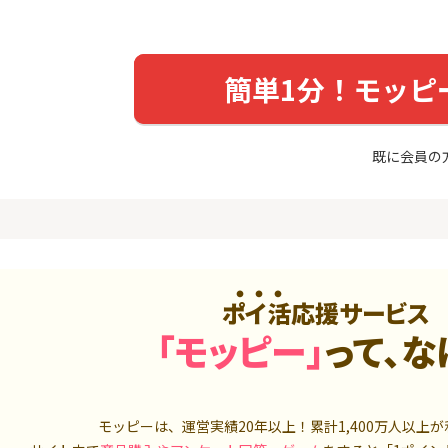
入診断※
（利用）
5,000P
10,000P
4
4
ニメストア
超還元☆JCB CARD W/JCB
IG証券
簡単1分！モッピ
CARD W plus L(39歳以下限
定)
800P
14,000P
5
5
既に会員の
OR賃貸
三菱ＵＦＪカード【アメリ
松井証券【
）
カン・エキスプレス®限定】
2,100P
13,000P
6
6
【合計最大18,700円相当！
SUSTEN(
】楽天カード【JCBキャンペ
座
ーン実施中】
8,000P
10,000P
ポイ活応援サービス
7
7
（動画視
【最大38,000円相当】三井
マネックス証
「モッピー」
って、な
住友カード（NL）
取引可能★
900P
9,000P
8
8
3回回答（
PayPayカード＜最短7日付
SBI証券 確
モッピーは、運営実績20年以上！累計
1,400万人
以上が
）】楽天イ
与＞
o