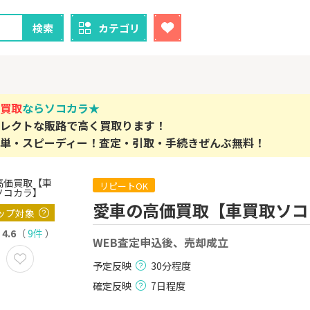
検索
カテゴリ
買取
ならソコカラ★
レクトな販路で高く買取ります！
単・スピーディー！査定・引取・手続きぜんぶ無料！
クレカ
証券
1
1
！】U-NE
【過去最高還元】三菱ＵＦ
【超還元】S
リピートOK
試し]
Ｊカード【最大42,000円相
座開設+50,
愛車の高価買取【車買取ソコ
当】
2,000P
12,000P
ップ対象
4.6
（
9件
）
2
WEB査定申込後、売却成立
2
ーナスウォ
【超還元】エポスカード【
三菱UFJ 
めのモニ
最短4日付与】
：auカブコ
予定反映
30分程度
14,000P
12,000P
確定反映
7日程度
3
3
Tトレンド
【超還元！】ライフカード
楽天証券