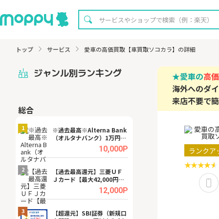
トップ
サービス
愛車の高価買取【車買取ソコカラ】の詳細
ジャンル別ランキング
★愛車の
高価
海外へのダイ
来店不要で簡
総合
無料
1
1
※過去最高※Alterna Bank
【8/16まで超還元
（オルタナバンク）1万円投
XT[31日間無料お
資完了
.0%
10,000P
ランクア
2
2
宿予
【過去最高還元】三菱ＵＦ
※還元UP※ヴィ
Ｊカード【最大42,000円相
ーカー【女性のた
当】
ターサイト】
.0%
12,000P
3
3
ング
【超還元】SBI証券（新規口
【リピートOK】I