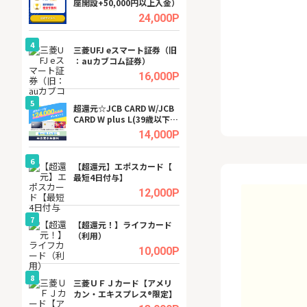
座開設+50,000円以上入金）
ビジネスツール導
高還元中※
.5%
24,000P
4
4
a（
三菱UFJ eスマート証券（旧
【無料即P】dア
：auカブコム証券）
【31日間無料】
.5%
16,000P
5
5
tel
超還元☆JCB CARD W/JCB
※還元アップ※DO
CARD W plus L(39歳以下限
（新規物件問合せ
定)
.0%
14,000P
6
6
内
【超還元】エポスカード【
Cievo(シエボ)
最短4日付与】
.0%
12,000P
7
7
行）
【超還元！】ライフカード
GFS無料特別講座
（利用）
聴）
.0%
10,000P
8
8
三菱ＵＦＪカード【アメリ
【無料アンケート
カン・エキスプレス®限定】
15歳〜29歳のみ
ンサイト