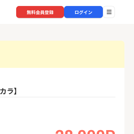
無料会員登録
ログイン
口座開設
回線
1
1
BI証券（新規口
※過去最高※Alterna Bank
auひ
000円以上入金）
（オルタナバンク）1万円投
カラ】
資完了
24,000P
10,000P
2
2
eスマート証券（旧
SBI新生銀行「口座開設」
ソフト
ム証券）
nk Li
16,000P
1,500P
3
3
【合計8,000P】楽天銀行 口
【東海