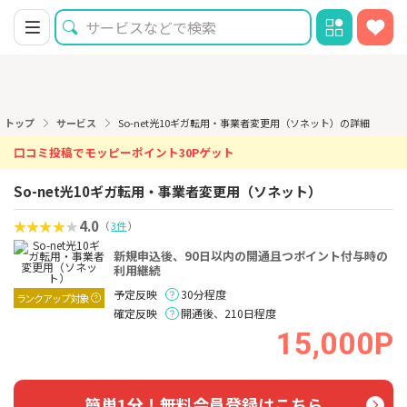
トップ
サービス
So-net光10ギガ転用・事業者変更用（ソネット）の詳細
口コミ投稿でモッピーポイント30Pゲット
So-net光10ギガ転用・事業者変更用（ソネット）
4.0
（
3件
）
新規申込後、90日以内の開通且つポイント付与時の
利用継続
予定反映
30分程度
ランクアップ対象
確定反映
開通後、210日程度
15,000P
簡単1分！無料会員登録はこちら