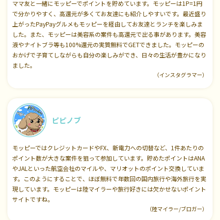
ママ友と一緒にモッピーでポイントを貯めています。モッピーは1P=1円
で分かりやすく、高還元が多くてお友達にも紹介しやすいです。最近盛り
上がったPayPayグルメもモッピーを経由してお友達とランチを楽しみま
した。また、モッピーは美容系の案件も高還元で出る事があります。美容
液やナイトブラ等も100%還元の実質無料でGETできました。モッピーの
おかげで子育てしながらも自分の楽しみができ、日々の生活が豊かになり
ました。
（インスタグラマー）
ピピノブ
モッピーではクレジットカードやFX、新電力への切替など、1件あたりの
ポイント数が大きな案件を狙って参加しています。貯めたポイントはANA
やJALといった航空会社のマイルや、マリオットのポイント交換していま
す。このようにすることで、ほぼ無料で年数回の国内旅行や海外旅行を実
現しています。モッピーは陸マイラーや旅行好きには欠かせないポイント
サイトですね。
（陸マイラー/ブロガー）