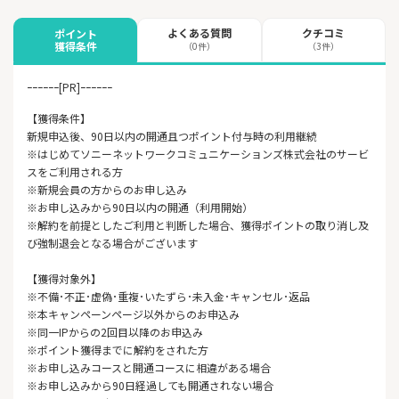
よくある質問
クチコミ
ポイント
獲得条件
（0件）
（3件）
ｰｰｰｰｰｰ[PR]ｰｰｰｰｰｰ
【獲得条件】
新規申込後、90日以内の開通且つポイント付与時の利用継続
※はじめてソニーネットワークコミュニケーションズ株式会社のサービ
スをご利用される方
※新規会員の方からのお申し込み
※お申し込みから90日以内の開通（利用開始）
※解約を前提としたご利用と判断した場合、獲得ポイントの取り消し及
び強制退会となる場合がございます
【獲得対象外】
※不備･不正･虚偽･重複･いたずら･未入金･キャンセル･返品
※本キャンペーンページ以外からのお申込み
※同一IPからの2回目以降のお申込み
※ポイント獲得までに解約をされた方
※お申し込みコースと開通コースに相違がある場合
※お申し込みから90日経過しても開通されない場合