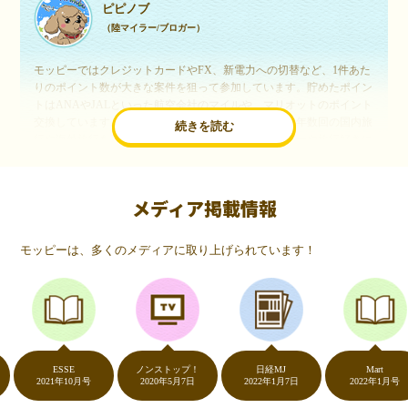
ピピノブ
（陸マイラー/ブロガー）
モッピーではクレジットカードやFX、新電力への切替など、1件あた
りのポイント数が大きな案件を狙って参加しています。貯めたポイン
トはANAやJALといった航空会社のマイルや、マリオットのポイント
交換しています。このようにすることで、ほぼ無料で年数回の国内旅
続きを読む
行や海外旅行を実現しています。モッピーは陸マイラーや旅行好きに
は欠かせないポイントサイトですね。
メディア掲載情報
いつものネットショッピングが、モッピーでお得
に
モッピーは、多くのメディアに取り上げられています！
（20代・女性）
友達に勧められてモッピーをはじめました。空いた時間にスマホで買
い物をすることが多いのですが、モッピーを経由するだけでショップ
のポイントとモッピーのポイントが二重で貯まることを知り、ビック
リ…！いつものネットショッピングをモッピーを経由するだけでポイ
ントが貯まるなんて…もっと早く教えてほしかった～！貯まったポイ
ントはギフト券に交換して、プチ贅沢を楽しんでます♪
ESSE
ノンストップ！
日経MJ
Mart
2021年10月号
2020年5月7日
2022年1月7日
2022年1月号