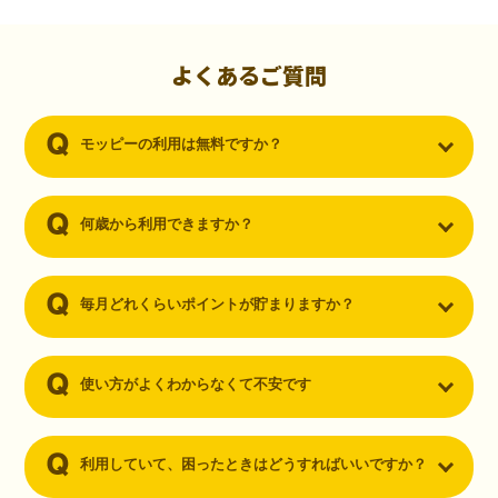
初心者でも10,000ポイント！無料なのにポイントが
貯まる
（30代・男性）
よくあるご質問
クレジットカードを作りたいと思い、色々検索をしていた時にモッピ
ーを知りました。クレジットカードを発行するだけでポイントが貯ま
モッピーの利用は無料ですか？
るならと無料登録して、クレジットカードの発行やアプリダウンロー
ドなど無料のコンテンツのみを利用したところ…なんと、たった一ヶ
月で10,000ポイントを貯めることができました！最初は半信半疑で始
めたモッピーですが、今では空いた時間でポイ活しちゃってます！
何歳から利用できますか？
毎月どれくらいポイントが貯まりますか？
使い方がよくわからなくて不安です
利用していて、困ったときはどうすればいいですか？