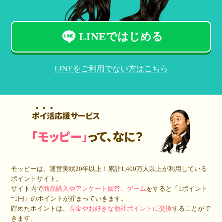
LINEではじめる
LINEをご利用でない方はこちら
ポイ活応援サービス
「モッピー」
って、なに？
モッピーは、運営実績20年以上！累計
1,400万人
以上が利用している
ポイントサイト。
サイト内で
商品購入やアンケート回答、ゲーム
をすると「1ポイント
=1円」のポイントが貯まっていきます。
貯めたポイントは、
現金やお好きな他社ポイントに交換
することがで
きます。