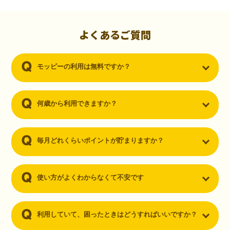
初心者でも10,000ポイント！無料なのにポイントが
貯まる
（30代・男性）
よくあるご質問
クレジットカードを作りたいと思い、色々検索をしていた時にモッピ
ーを知りました。クレジットカードを発行するだけでポイントが貯ま
モッピーの利用は無料ですか？
るならと無料登録して、クレジットカードの発行やアプリダウンロー
ドなど無料のコンテンツのみを利用したところ…なんと、たった一ヶ
月で10,000ポイントを貯めることができました！最初は半信半疑で始
めたモッピーですが、今では空いた時間でポイ活しちゃってます！
何歳から利用できますか？
毎月どれくらいポイントが貯まりますか？
使い方がよくわからなくて不安です
利用していて、困ったときはどうすればいいですか？