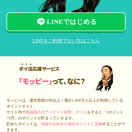
LINEではじめる
LINEをご利用でない方はこちら
ポイ活応援サービス
「モッピー」
って、なに？
モッピーは、運営実績20年以上！累計
1,400万人
以上が利用している
ポイントサイト。
サイト内で
商品購入やアンケート回答、ゲーム
をすると「1ポイント
=1円」のポイントが貯まっていきます。
貯めたポイントは、
現金やお好きな他社ポイントに交換
することがで
きます。