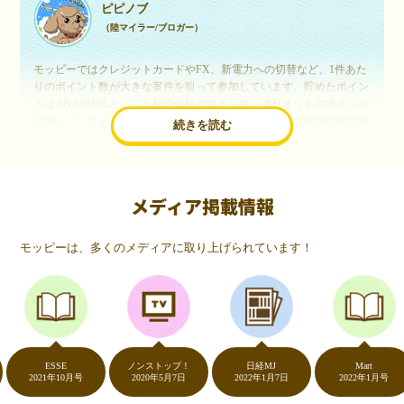
ピピノブ
（陸マイラー/ブロガー）
モッピーではクレジットカードやFX、新電力への切替など、1件あた
りのポイント数が大きな案件を狙って参加しています。貯めたポイン
トはANAやJALといった航空会社のマイルや、マリオットのポイント
交換しています。このようにすることで、ほぼ無料で年数回の国内旅
続きを読む
行や海外旅行を実現しています。モッピーは陸マイラーや旅行好きに
は欠かせないポイントサイトですね。
メディア掲載情報
いつものネットショッピングが、モッピーでお得
に
モッピーは、多くのメディアに取り上げられています！
（20代・女性）
友達に勧められてモッピーをはじめました。空いた時間にスマホで買
い物をすることが多いのですが、モッピーを経由するだけでショップ
のポイントとモッピーのポイントが二重で貯まることを知り、ビック
リ…！いつものネットショッピングをモッピーを経由するだけでポイ
ントが貯まるなんて…もっと早く教えてほしかった～！貯まったポイ
ントはギフト券に交換して、プチ贅沢を楽しんでます♪
ESSE
ノンストップ！
日経MJ
Mart
2021年10月号
2020年5月7日
2022年1月7日
2022年1月号