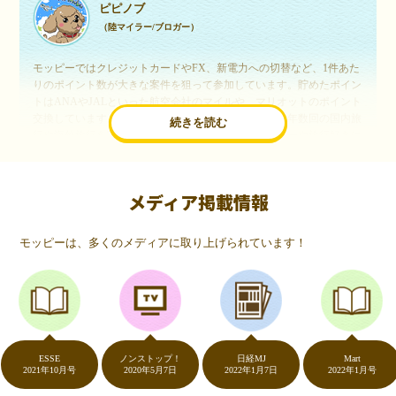
ピピノブ
（陸マイラー/ブロガー）
モッピーではクレジットカードやFX、新電力への切替など、1件あた
りのポイント数が大きな案件を狙って参加しています。貯めたポイン
トはANAやJALといった航空会社のマイルや、マリオットのポイント
交換しています。このようにすることで、ほぼ無料で年数回の国内旅
続きを読む
行や海外旅行を実現しています。モッピーは陸マイラーや旅行好きに
は欠かせないポイントサイトですね。
メディア掲載情報
いつものネットショッピングが、モッピーでお得
に
モッピーは、多くのメディアに取り上げられています！
（20代・女性）
友達に勧められてモッピーをはじめました。空いた時間にスマホで買
い物をすることが多いのですが、モッピーを経由するだけでショップ
のポイントとモッピーのポイントが二重で貯まることを知り、ビック
リ…！いつものネットショッピングをモッピーを経由するだけでポイ
ントが貯まるなんて…もっと早く教えてほしかった～！貯まったポイ
ントはギフト券に交換して、プチ贅沢を楽しんでます♪
ESSE
ノンストップ！
日経MJ
Mart
2021年10月号
2020年5月7日
2022年1月7日
2022年1月号