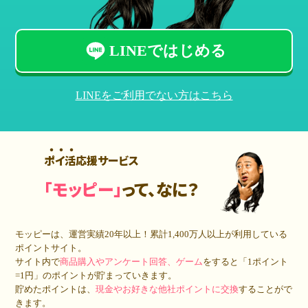
LINEではじめる
LINEをご利用でない方はこちら
ポイ活応援サービス
「モッピー」
って、なに？
モッピーは、運営実績20年以上！累計
1,400万人
以上が利用している
ポイントサイト。
サイト内で
商品購入やアンケート回答、ゲーム
をすると「1ポイント
=1円」のポイントが貯まっていきます。
貯めたポイントは、
現金やお好きな他社ポイントに交換
することがで
きます。