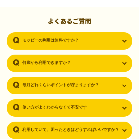
初心者でも10,000ポイント！無料なのにポイントが
貯まる
（30代・男性）
よくあるご質問
クレジットカードを作りたいと思い、色々検索をしていた時にモッピ
ーを知りました。クレジットカードを発行するだけでポイントが貯ま
モッピーの利用は無料ですか？
るならと無料登録して、クレジットカードの発行やアプリダウンロー
ドなど無料のコンテンツのみを利用したところ…なんと、たった一ヶ
月で10,000ポイントを貯めることができました！最初は半信半疑で始
めたモッピーですが、今では空いた時間でポイ活しちゃってます！
何歳から利用できますか？
毎月どれくらいポイントが貯まりますか？
使い方がよくわからなくて不安です
利用していて、困ったときはどうすればいいですか？