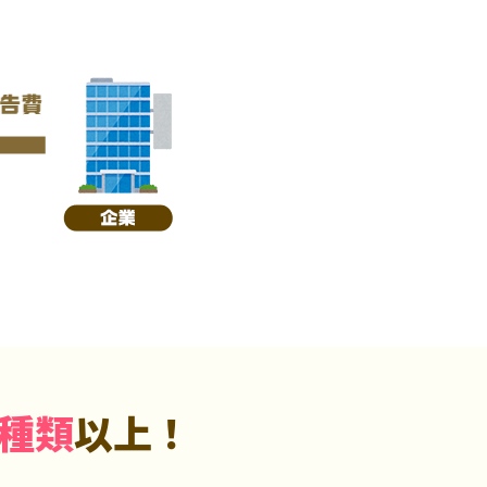
5種類
以上！