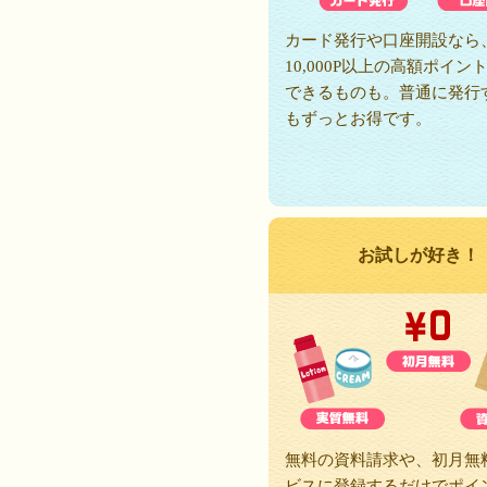
カード発行や口座開設なら
10,000P以上の高額ポイン
できるものも。普通に発行
もずっとお得です。
お試しが好き！
無料の資料請求や、初月無
ビスに登録するだけでポイ