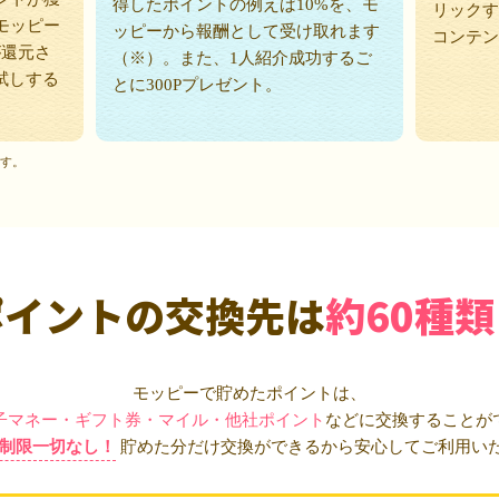
得したポイントの例えば10%を、モ
リックす
モッピー
ッピーから報酬として受け取れます
コンテン
が還元さ
（※）。また、1人紹介成功するご
試しする
とに300Pプレゼント。
ます。
ポイントの交換先は
約60種類
モッピーで貯めたポイントは、
子マネー・ギフト券・マイル・他社ポイント
などに交換することが
制限一切なし！
貯めた分だけ交換ができるから安心してご利用い