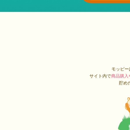
モッピー
サイト内で
商品購入
貯め