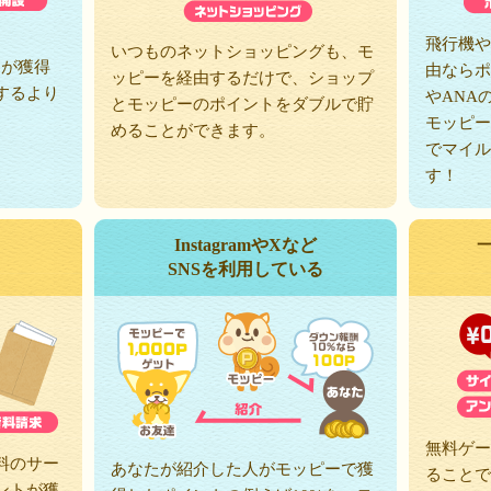
、
飛行機や
いつものネットショッピングも、モ
トが獲得
由ならポ
ッピーを経由するだけで、ショップ
するより
やANA
とモッピーのポイントをダブルで貯
モッピー
めることができます。
でマイル
す！
InstagramやXなど
SNSを利用している
無料ゲー
料のサー
あなたが紹介した人がモッピーで獲
ることで
ントが獲