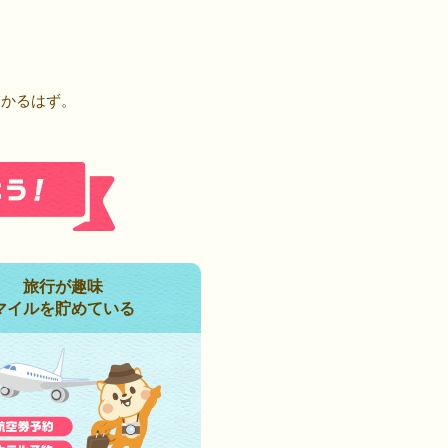
！
つかるはず。
旅行が趣味
マイルを貯めている