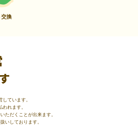
ト交換
営
す
営しています。
払われます。
用いただくことが出来ます。
取扱いしております。