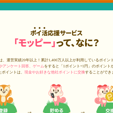
ポイ活応援サービス
「モッピー」
って、なに？
は、運営実績20年以上！累計
1,400万人
以上が利用しているポイン
やアンケート回答、ゲーム
をすると「1ポイント=1円」のポイント
たポイントは、
現金やお好きな他社ポイントに交換
することができ