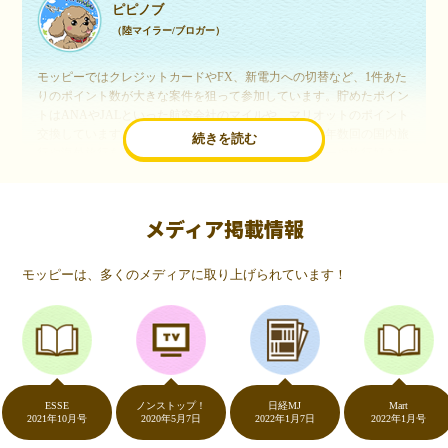
ピピノブ
（陸マイラー/ブロガー）
モッピーではクレジットカードやFX、新電力への切替など、1件あた
りのポイント数が大きな案件を狙って参加しています。貯めたポイン
トはANAやJALといった航空会社のマイルや、マリオットのポイント
交換しています。このようにすることで、ほぼ無料で年数回の国内旅
続きを読む
行や海外旅行を実現しています。モッピーは陸マイラーや旅行好きに
は欠かせないポイントサイトですね。
メディア掲載情報
いつものネットショッピングが、モッピーでお得
に
モッピーは、多くのメディアに取り上げられています！
（20代・女性）
友達に勧められてモッピーをはじめました。空いた時間にスマホで買
い物をすることが多いのですが、モッピーを経由するだけでショップ
のポイントとモッピーのポイントが二重で貯まることを知り、ビック
リ…！いつものネットショッピングをモッピーを経由するだけでポイ
ントが貯まるなんて…もっと早く教えてほしかった～！貯まったポイ
ントはギフト券に交換して、プチ贅沢を楽しんでます♪
ESSE
ノンストップ！
日経MJ
Mart
2021年10月号
2020年5月7日
2022年1月7日
2022年1月号