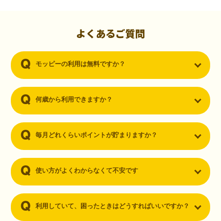
初心者でも10,000ポイント！無料なのにポイントが
貯まる
（30代・男性）
よくあるご質問
クレジットカードを作りたいと思い、色々検索をしていた時にモッピ
ーを知りました。クレジットカードを発行するだけでポイントが貯ま
モッピーの利用は無料ですか？
るならと無料登録して、クレジットカードの発行やアプリダウンロー
ドなど無料のコンテンツのみを利用したところ…なんと、たった一ヶ
月で10,000ポイントを貯めることができました！最初は半信半疑で始
めたモッピーですが、今では空いた時間でポイ活しちゃってます！
何歳から利用できますか？
毎月どれくらいポイントが貯まりますか？
使い方がよくわからなくて不安です
利用していて、困ったときはどうすればいいですか？