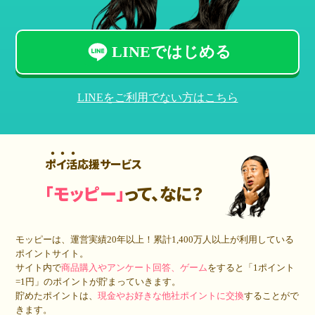
LINEではじめる
LINEをご利用でない方はこちら
ポイ活応援サービス
「モッピー」
って、なに？
モッピーは、運営実績20年以上！累計
1,400万人
以上が利用している
ポイントサイト。
サイト内で
商品購入やアンケート回答、ゲーム
をすると「1ポイント
=1円」のポイントが貯まっていきます。
貯めたポイントは、
現金やお好きな他社ポイントに交換
することがで
きます。