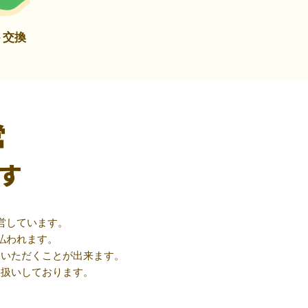
ト交換
営
す
営しています。
払われます。
用いただくことが出来ます。
取扱いしております。