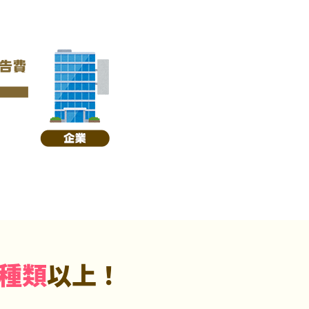
5種類
以上！