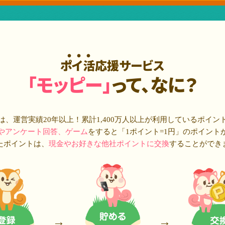
ポイ活応援サービス
「モッピー」
って、なに？
は、運営実績20年以上！累計
1,400万人
以上が利用しているポイン
やアンケート回答、ゲーム
をすると「1ポイント=1円」のポイント
たポイントは、
現金やお好きな他社ポイントに交換
することができ