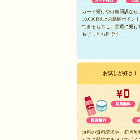
カード発行や口座開設なら
10,000P以上の高額ポイン
できるものも。普通に発行
もずっとお得です。
お試しが好き！
無料の資料請求や、初月無
ビスに登録するだけでポイ