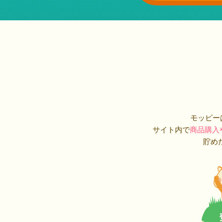
モッピー
サイト内で
商品購入
貯め