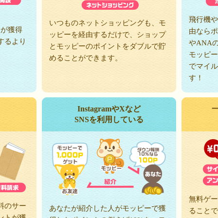
、
飛行機や
いつものネットショッピングも、モ
トが獲得
由ならポ
ッピーを経由するだけで、ショップ
するより
やANA
とモッピーのポイントをダブルで貯
モッピー
めることができます。
でマイル
す！
InstagramやXなど
SNSを利用している
無料ゲー
料のサー
あなたが紹介した人がモッピーで獲
ることで
ントが獲