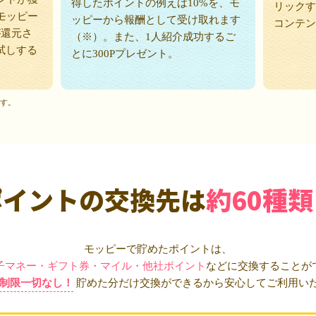
得したポイントの例えば10%を、モ
リックす
モッピー
ッピーから報酬として受け取れます
コンテン
が還元さ
（※）。また、1人紹介成功するご
試しする
とに300Pプレゼント。
ます。
ポイントの交換先は
約60種類
モッピーで貯めたポイントは、
子マネー・ギフト券・マイル・他社ポイント
などに交換することが
制限一切なし！
貯めた分だけ交換ができるから安心してご利用い