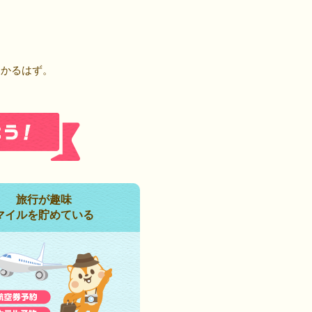
！
つかるはず。
旅行が趣味
マイルを貯めている