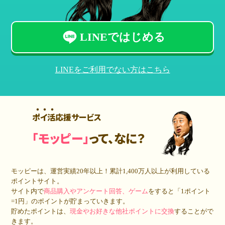
LINEではじめる
LINEをご利用でない方はこちら
ポイ活応援サービス
「モッピー」
って、なに？
モッピーは、運営実績20年以上！累計
1,400万人
以上が利用している
ポイントサイト。
サイト内で
商品購入やアンケート回答、ゲーム
をすると「1ポイント
=1円」のポイントが貯まっていきます。
貯めたポイントは、
現金やお好きな他社ポイントに交換
することがで
きます。