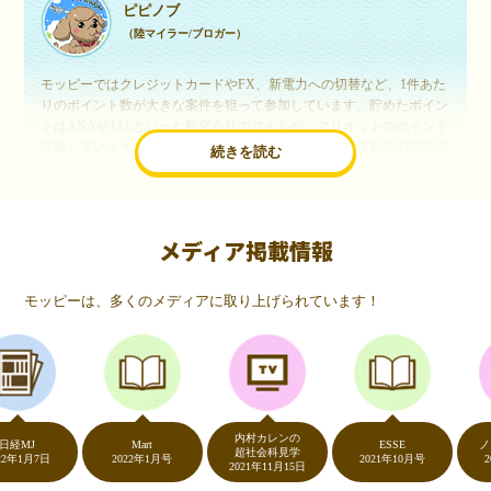
ピピノブ
（陸マイラー/ブロガー）
モッピーではクレジットカードやFX、新電力への切替など、1件あた
りのポイント数が大きな案件を狙って参加しています。貯めたポイン
トはANAやJALといった航空会社のマイルや、マリオットのポイント
交換しています。このようにすることで、ほぼ無料で年数回の国内旅
続きを読む
行や海外旅行を実現しています。モッピーは陸マイラーや旅行好きに
は欠かせないポイントサイトですね。
メディア掲載情報
いつものネットショッピングが、モッピーでお得
に
モッピーは、多くのメディアに取り上げられています！
（20代・女性）
友達に勧められてモッピーをはじめました。空いた時間にスマホで買
い物をすることが多いのですが、モッピーを経由するだけでショップ
のポイントとモッピーのポイントが二重で貯まることを知り、ビック
リ…！いつものネットショッピングをモッピーを経由するだけでポイ
ントが貯まるなんて…もっと早く教えてほしかった～！貯まったポイ
内村カレンの
ントはギフト券に交換して、プチ贅沢を楽しんでます♪
J
Mart
ESSE
ノンス
超社会科見学
月7日
2022年1月号
2021年10月号
2020年
2021年11月15日