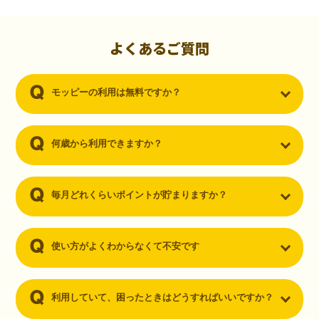
初心者でも10,000ポイント！無料なのにポイントが
貯まる
（30代・男性）
よくあるご質問
クレジットカードを作りたいと思い、色々検索をしていた時にモッピ
ーを知りました。クレジットカードを発行するだけでポイントが貯ま
モッピーの利用は無料ですか？
るならと無料登録して、クレジットカードの発行やアプリダウンロー
ドなど無料のコンテンツのみを利用したところ…なんと、たった一ヶ
月で10,000ポイントを貯めることができました！最初は半信半疑で始
めたモッピーですが、今では空いた時間でポイ活しちゃってます！
何歳から利用できますか？
毎月どれくらいポイントが貯まりますか？
使い方がよくわからなくて不安です
利用していて、困ったときはどうすればいいですか？