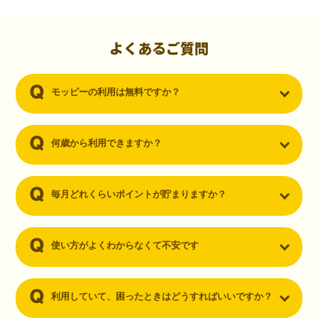
初心者でも10,000ポイント！無料なのにポイントが
貯まる
（30代・男性）
よくあるご質問
クレジットカードを作りたいと思い、色々検索をしていた時にモッピ
ーを知りました。クレジットカードを発行するだけでポイントが貯ま
モッピーの利用は無料ですか？
るならと無料登録して、クレジットカードの発行やアプリダウンロー
ドなど無料のコンテンツのみを利用したところ…なんと、たった一ヶ
月で10,000ポイントを貯めることができました！最初は半信半疑で始
めたモッピーですが、今では空いた時間でポイ活しちゃってます！
何歳から利用できますか？
毎月どれくらいポイントが貯まりますか？
使い方がよくわからなくて不安です
利用していて、困ったときはどうすればいいですか？