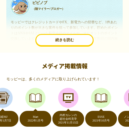
ピピノブ
（陸マイラー/ブロガー）
モッピーではクレジットカードやFX、新電力への切替など、1件あた
りのポイント数が大きな案件を狙って参加しています。貯めたポイン
トはANAやJALといった航空会社のマイルや、マリオットのポイント
交換しています。このようにすることで、ほぼ無料で年数回の国内旅
続きを読む
行や海外旅行を実現しています。モッピーは陸マイラーや旅行好きに
は欠かせないポイントサイトですね。
メディア掲載情報
いつものネットショッピングが、モッピーでお得
に
モッピーは、多くのメディアに取り上げられています！
（20代・女性）
友達に勧められてモッピーをはじめました。空いた時間にスマホで買
い物をすることが多いのですが、モッピーを経由するだけでショップ
のポイントとモッピーのポイントが二重で貯まることを知り、ビック
リ…！いつものネットショッピングをモッピーを経由するだけでポイ
ントが貯まるなんて…もっと早く教えてほしかった～！貯まったポイ
内村カレンの
ントはギフト券に交換して、プチ贅沢を楽しんでます♪
Mart
ESSE
ノンスト
超社会科見学
月7日
2022年1月号
2021年10月号
2020年
2021年11月15日