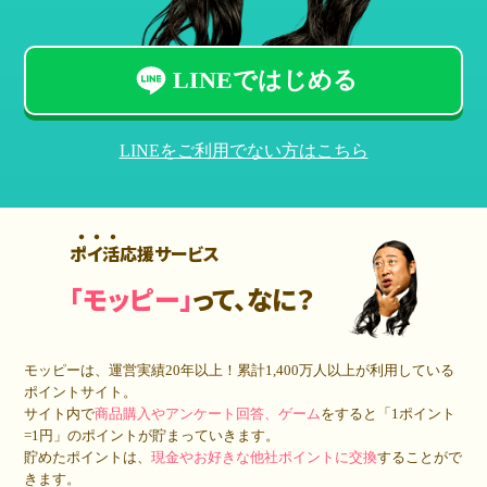
LINEではじめる
LINEをご利用でない方はこちら
ポイ活応援サービス
「モッピー」
って、なに？
モッピーは、運営実績20年以上！累計
1,400万人
以上が利用している
ポイントサイト。
サイト内で
商品購入やアンケート回答、ゲーム
をすると「1ポイント
=1円」のポイントが貯まっていきます。
貯めたポイントは、
現金やお好きな他社ポイントに交換
することがで
きます。