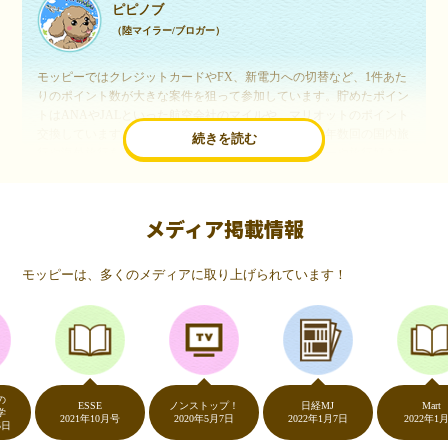
ピピノブ
（陸マイラー/ブロガー）
モッピーではクレジットカードやFX、新電力への切替など、1件あた
りのポイント数が大きな案件を狙って参加しています。貯めたポイン
トはANAやJALといった航空会社のマイルや、マリオットのポイント
交換しています。このようにすることで、ほぼ無料で年数回の国内旅
続きを読む
行や海外旅行を実現しています。モッピーは陸マイラーや旅行好きに
は欠かせないポイントサイトですね。
メディア掲載情報
いつものネットショッピングが、モッピーでお得
に
モッピーは、多くのメディアに取り上げられています！
（20代・女性）
友達に勧められてモッピーをはじめました。空いた時間にスマホで買
い物をすることが多いのですが、モッピーを経由するだけでショップ
のポイントとモッピーのポイントが二重で貯まることを知り、ビック
リ…！いつものネットショッピングをモッピーを経由するだけでポイ
ントが貯まるなんて…もっと早く教えてほしかった～！貯まったポイ
ントはギフト券に交換して、プチ贅沢を楽しんでます♪
ESSE
ノンストップ！
日経MJ
Mart
2021年10月号
2020年5月7日
2022年1月7日
2022年1月号