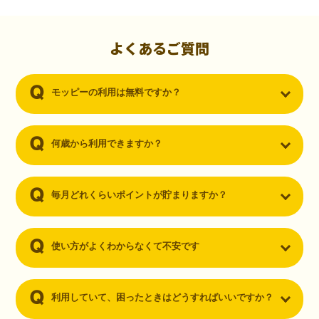
初心者でも10,000ポイント！無料なのにポイントが
貯まる
（30代・男性）
よくあるご質問
クレジットカードを作りたいと思い、色々検索をしていた時にモッピ
ーを知りました。クレジットカードを発行するだけでポイントが貯ま
モッピーの利用は無料ですか？
るならと無料登録して、クレジットカードの発行やアプリダウンロー
ドなど無料のコンテンツのみを利用したところ…なんと、たった一ヶ
月で10,000ポイントを貯めることができました！最初は半信半疑で始
めたモッピーですが、今では空いた時間でポイ活しちゃってます！
何歳から利用できますか？
毎月どれくらいポイントが貯まりますか？
使い方がよくわからなくて不安です
利用していて、困ったときはどうすればいいですか？