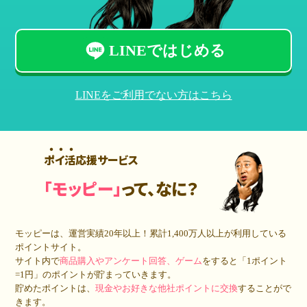
LINEではじめる
LINEをご利用でない方はこちら
ポイ活応援サービス
「モッピー」
って、なに？
モッピーは、運営実績20年以上！累計
1,400万人
以上が利用している
ポイントサイト。
サイト内で
商品購入やアンケート回答、ゲーム
をすると「1ポイント
=1円」のポイントが貯まっていきます。
貯めたポイントは、
現金やお好きな他社ポイントに交換
することがで
きます。