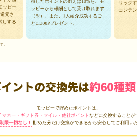
得したポイントの例えば10%を、モ
リックす
モッピー
ッピーから報酬として受け取れます
コンテン
が還元さ
（※）。また、1人紹介成功するご
試しする
とに300Pプレゼント。
ます。
ポイントの交換先は
約60種類
モッピーで貯めたポイントは、
子マネー・ギフト券・マイル・他社ポイント
などに交換することが
制限一切なし！
貯めた分だけ交換ができるから安心してご利用い