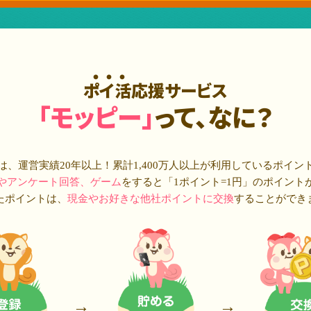
ポイ活応援サービス
「モッピー」
って、なに？
は、運営実績20年以上！累計
1,400万人
以上が利用しているポイン
やアンケート回答、ゲーム
をすると「1ポイント=1円」のポイント
たポイントは、
現金やお好きな他社ポイントに交換
することができ