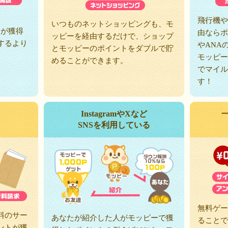
、
飛行機や
いつものネットショッピングも、モ
トが獲得
由ならポ
ッピーを経由するだけで、ショップ
するより
やANA
とモッピーのポイントをダブルで貯
モッピー
めることができます。
でマイル
す！
InstagramやXなど
SNSを利用している
無料ゲー
料のサー
あなたが紹介した人がモッピーで獲
ることで
ントが獲