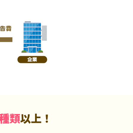
5種類
以上！