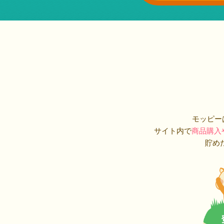
モッピー
サイト内で
商品購入
貯め