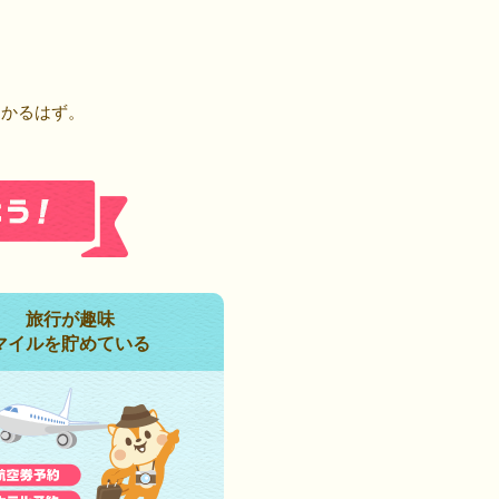
！
つかるはず。
旅行が趣味
マイルを貯めている