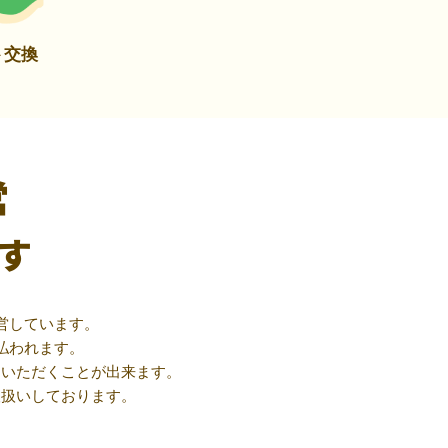
ト交換
営
す
営しています。
払われます。
用いただくことが出来ます。
取扱いしております。