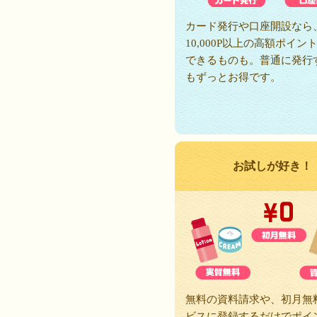
カード発行や口座開設なら
10,000P以上の高額ポイン
できるものも。普通に発行
もずっとお得です。
お試しが好き！
無料の資料請求や、初月無
ビスに登録するだけでポイ