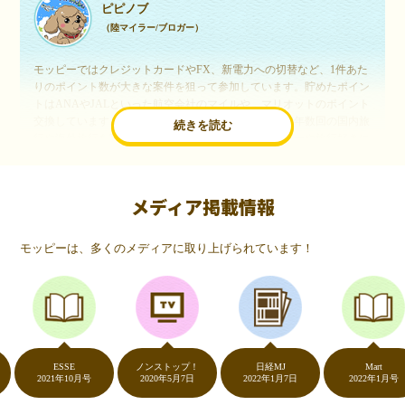
ピピノブ
（陸マイラー/ブロガー）
モッピーではクレジットカードやFX、新電力への切替など、1件あた
りのポイント数が大きな案件を狙って参加しています。貯めたポイン
トはANAやJALといった航空会社のマイルや、マリオットのポイント
交換しています。このようにすることで、ほぼ無料で年数回の国内旅
続きを読む
行や海外旅行を実現しています。モッピーは陸マイラーや旅行好きに
は欠かせないポイントサイトですね。
メディア掲載情報
いつものネットショッピングが、モッピーでお得
に
モッピーは、多くのメディアに取り上げられています！
（20代・女性）
友達に勧められてモッピーをはじめました。空いた時間にスマホで買
い物をすることが多いのですが、モッピーを経由するだけでショップ
のポイントとモッピーのポイントが二重で貯まることを知り、ビック
リ…！いつものネットショッピングをモッピーを経由するだけでポイ
ントが貯まるなんて…もっと早く教えてほしかった～！貯まったポイ
ントはギフト券に交換して、プチ贅沢を楽しんでます♪
ESSE
ノンストップ！
日経MJ
Mart
2021年10月号
2020年5月7日
2022年1月7日
2022年1月号