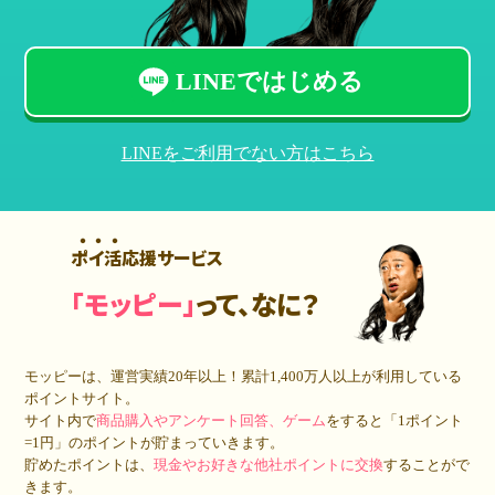
LINEではじめる
LINEをご利用でない方はこちら
ポイ活応援サービス
「モッピー」
って、なに？
モッピーは、運営実績20年以上！累計
1,400万人
以上が利用している
ポイントサイト。
サイト内で
商品購入やアンケート回答、ゲーム
をすると「1ポイント
=1円」のポイントが貯まっていきます。
貯めたポイントは、
現金やお好きな他社ポイントに交換
することがで
きます。