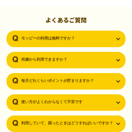
初心者でも10,000ポイント！無料なのにポイントが
貯まる
（30代・男性）
よくあるご質問
クレジットカードを作りたいと思い、色々検索をしていた時にモッピ
ーを知りました。クレジットカードを発行するだけでポイントが貯ま
モッピーの利用は無料ですか？
るならと無料登録して、クレジットカードの発行やアプリダウンロー
ドなど無料のコンテンツのみを利用したところ…なんと、たった一ヶ
月で10,000ポイントを貯めることができました！最初は半信半疑で始
めたモッピーですが、今では空いた時間でポイ活しちゃってます！
何歳から利用できますか？
毎月どれくらいポイントが貯まりますか？
使い方がよくわからなくて不安です
利用していて、困ったときはどうすればいいですか？