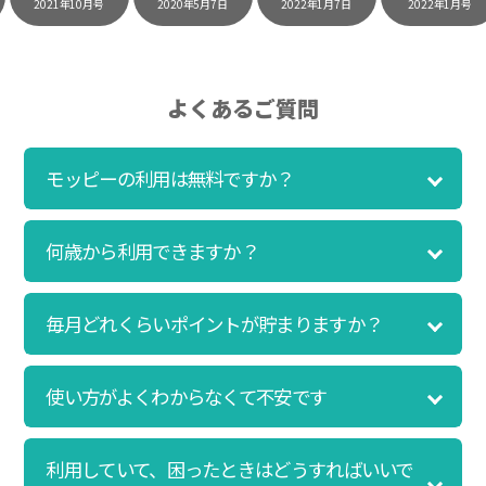
2021年10月号
2020年5月7日
2022年1月7日
2022年1月号
時間にスマホで買い物をすることが多いのですが、
モッピーを経由するだけでショップのポイントとモ
ッピーのポイントが二重で貯まることを知り、ビッ
クリ…！いつものネットショッピングをモッピーを
よくあるご質問
経由するだけでポイントが貯まるなんて…もっと早
く教えてほしかった～！貯まったポイントはギフト
モッピーの利用は無料ですか？
券に交換して、プチ贅沢を楽しんでます♪
何歳から利用できますか？
初心者でも10,000ポイント！無料なのに
ポイントが貯まる
毎月どれくらいポイントが貯まりますか？
（30代・男性）
クレジットカードを作りたいと思い、色々検索をし
ていた時にモッピーを知りました。クレジットカー
使い方がよくわからなくて不安です
ドを発行するだけでポイントが貯まるならと無料登
録して、クレジットカードの発行やアプリダウンロ
ードなど無料のコンテンツのみを利用したところ…
利用していて、困ったときはどうすればいいで