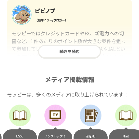
ピピノブ
（陸マイラー/ブロガー）
モッピーではクレジットカードやFX、新電力への切
替など、1件あたりのポイント数が大きな案件を狙っ
て参加しています。貯めたポイントはANAやJALとい
続きを読む
った航空会社のマイルや、マリオットのポイント交
換しています。このようにすることで、ほぼ無料で
年数回の国内旅行や海外旅行を実現しています。モ
メディア掲載情報
ッピーは陸マイラーや旅行好きには欠かせないポイ
ントサイトですね。
モッピーは、多くのメディアに取り上げられています！
いつものネットショッピングが、モッピ
ーでお得に
（20代・女性）
ESSE
ノンストップ！
日経MJ
Mart
友達に勧められてモッピーをはじめました。空いた