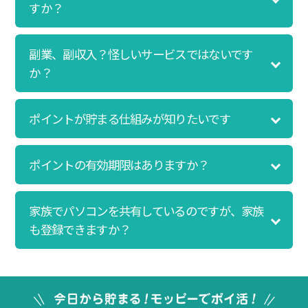
なんと、たった一ヶ月で10,000ポイントを貯めるこ
すか？
とができました！最初は半信半疑で始めたモッピー
ですが、今では空いた時間でポイ活しちゃってま
副業、副収入？怪しいサービスではないです
す！
か？
ポイントが貯まる仕組みが知りたいです
ポイントの有効期限はありますか？
家族でパソコンを共有しているのですが、家族
も登録できますか？