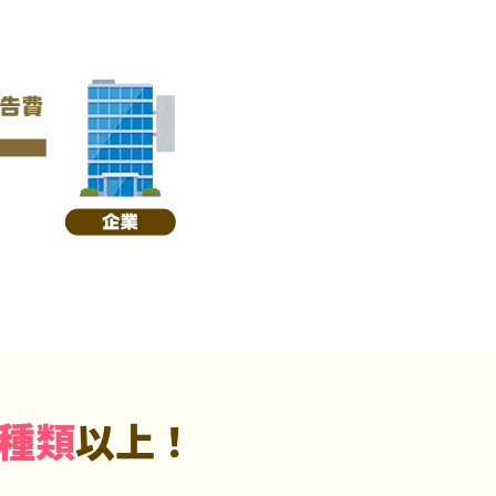
5種類
以上！