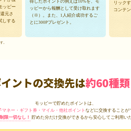
得したポイントの例えば10%を、モ
リックす
モッピー
ッピーから報酬として受け取れます
コンテン
が還元さ
（※）。また、1人紹介成功するご
試しする
とに300Pプレゼント。
ます。
ポイントの交換先は
約60種類
モッピーで貯めたポイントは、
子マネー・ギフト券・マイル・他社ポイント
などに交換することが
制限一切なし！
貯めた分だけ交換ができるから安心してご利用い