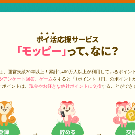
ポイ活応援サービス
「モッピー」
って、なに？
は、運営実績20年以上！累計
1,400万人
以上が利用しているポイン
やアンケート回答、ゲーム
をすると「1ポイント=1円」のポイント
たポイントは、
現金やお好きな他社ポイントに交換
することができ