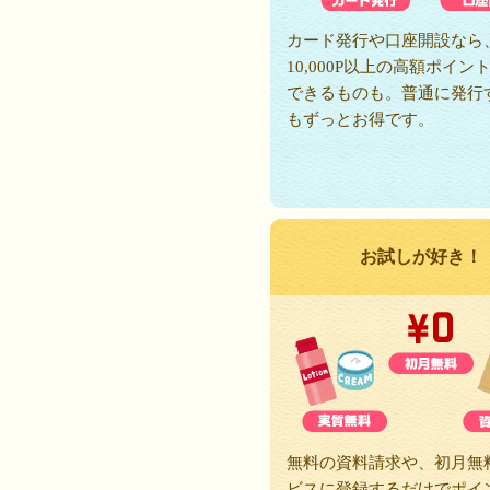
カード発行や口座開設なら
10,000P以上の高額ポイン
できるものも。普通に発行
もずっとお得です。
お試しが好き！
無料の資料請求や、初月無
ビスに登録するだけでポイ