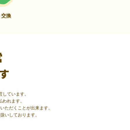
ト交換
営
す
営しています。
払われます。
用いただくことが出来ます。
取扱いしております。