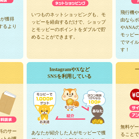
、
飛行機や
いつものネットショッピングも、モ
トが獲得
由ならポ
ッピーを経由するだけで、ショップ
するより
やANA
とモッピーのポイントをダブルで貯
モッピー
めることができます。
でマイル
す！
InstagramやXなど
SNSを利用している
無料ゲー
料のサー
あなたが紹介した人がモッピーで獲
ることで
ントが獲