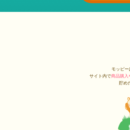
モッピー
サイト内で
商品購入
貯め