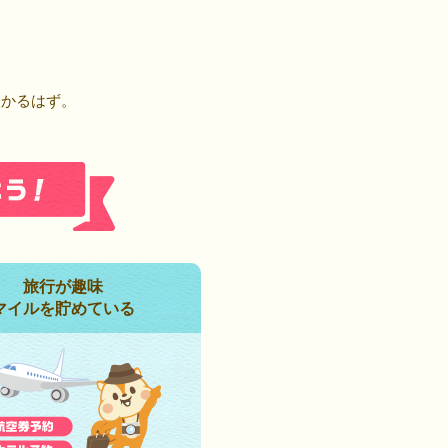
！
つかるはず。
旅行が趣味
マイルを貯めている