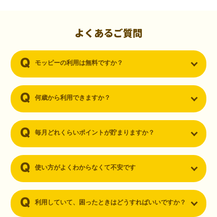
初心者でも10,000ポイント！無料なのにポイントが
貯まる
（30代・男性）
よくあるご質問
クレジットカードを作りたいと思い、色々検索をしていた時にモッピ
ーを知りました。クレジットカードを発行するだけでポイントが貯ま
モッピーの利用は無料ですか？
るならと無料登録して、クレジットカードの発行やアプリダウンロー
ドなど無料のコンテンツのみを利用したところ…なんと、たった一ヶ
月で10,000ポイントを貯めることができました！最初は半信半疑で始
めたモッピーですが、今では空いた時間でポイ活しちゃってます！
何歳から利用できますか？
毎月どれくらいポイントが貯まりますか？
使い方がよくわからなくて不安です
利用していて、困ったときはどうすればいいですか？