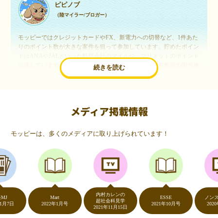
ピピノブ
（陸マイラー/ブロガー）
モッピーではクレジットカードやFX、新電力への切替など、1件あた
りのポイント数が大きな案件を狙って参加しています。貯めたポイン
トはANAやJALといった航空会社のマイルや、マリオットのポイント
交換しています。このようにすることで、ほぼ無料で年数回の国内旅
続きを読む
行や海外旅行を実現しています。モッピーは陸マイラーや旅行好きに
は欠かせないポイントサイトですね。
メディア掲載情報
いつものネットショッピングが、モッピーでお得
に
モッピーは、多くのメディアに取り上げられています！
（20代・女性）
友達に勧められてモッピーをはじめました。空いた時間にスマホで買
い物をすることが多いのですが、モッピーを経由するだけでショップ
のポイントとモッピーのポイントが二重で貯まることを知り、ビック
リ…！いつものネットショッピングをモッピーを経由するだけでポイ
ントが貯まるなんて…もっと早く教えてほしかった～！貯まったポイ
内村カレンの
ントはギフト券に交換して、プチ贅沢を楽しんでます♪
Mart
ESSE
ノンストッ
超社会科見学
2022年1月号
2021年10月号
2020年5月
2021年11月15日