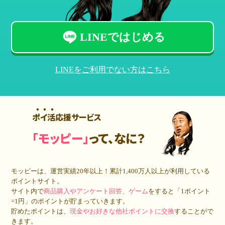
LINEではじめる
LINEをご利用でない方はこちら
ポイ活応援サービス
「モッピー」
って、なに？
モッピーは、運営実績20年以上！累計
1,400万人
以上が利用している
ポイントサイト。
サイト内で
商品購入やアンケート回答、ゲーム
をすると「1ポイント
=1円」のポイントが貯まっていきます。
貯めたポイントは、
現金やお好きな他社ポイントに交換
することがで
きます。