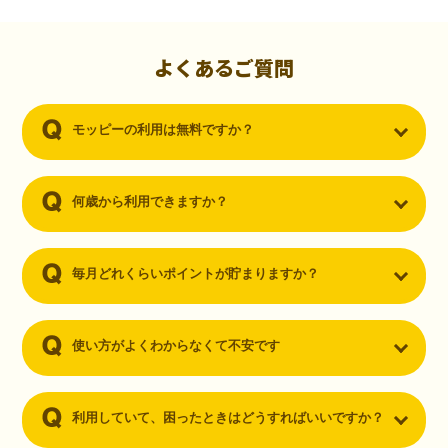
初心者でも10,000ポイント！無料なのにポイントが
貯まる
（30代・男性）
よくあるご質問
クレジットカードを作りたいと思い、色々検索をしていた時にモッピ
ーを知りました。クレジットカードを発行するだけでポイントが貯ま
モッピーの利用は無料ですか？
るならと無料登録して、クレジットカードの発行やアプリダウンロー
ドなど無料のコンテンツのみを利用したところ…なんと、たった一ヶ
月で10,000ポイントを貯めることができました！最初は半信半疑で始
めたモッピーですが、今では空いた時間でポイ活しちゃってます！
何歳から利用できますか？
毎月どれくらいポイントが貯まりますか？
使い方がよくわからなくて不安です
利用していて、困ったときはどうすればいいですか？