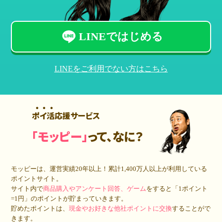
LINEではじめる
LINEをご利用でない方はこちら
ポイ活応援サービス
「モッピー」
って、なに？
モッピーは、運営実績20年以上！累計
1,400万人
以上が利用している
ポイントサイト。
サイト内で
商品購入やアンケート回答、ゲーム
をすると「1ポイント
=1円」のポイントが貯まっていきます。
貯めたポイントは、
現金やお好きな他社ポイントに交換
することがで
きます。