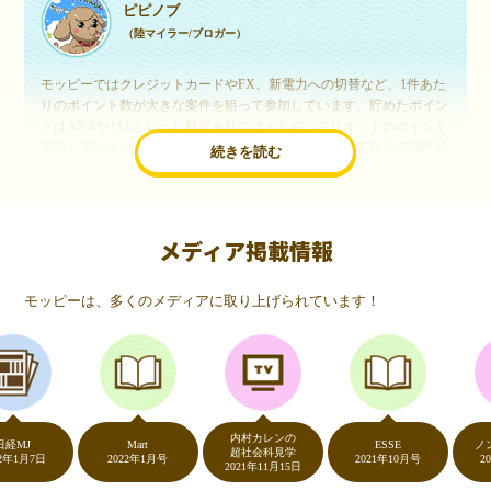
ピピノブ
（陸マイラー/ブロガー）
モッピーではクレジットカードやFX、新電力への切替など、1件あた
りのポイント数が大きな案件を狙って参加しています。貯めたポイン
トはANAやJALといった航空会社のマイルや、マリオットのポイント
交換しています。このようにすることで、ほぼ無料で年数回の国内旅
続きを読む
行や海外旅行を実現しています。モッピーは陸マイラーや旅行好きに
は欠かせないポイントサイトですね。
メディア掲載情報
いつものネットショッピングが、モッピーでお得
に
モッピーは、多くのメディアに取り上げられています！
（20代・女性）
友達に勧められてモッピーをはじめました。空いた時間にスマホで買
い物をすることが多いのですが、モッピーを経由するだけでショップ
のポイントとモッピーのポイントが二重で貯まることを知り、ビック
リ…！いつものネットショッピングをモッピーを経由するだけでポイ
ントが貯まるなんて…もっと早く教えてほしかった～！貯まったポイ
内村カレンの
ントはギフト券に交換して、プチ贅沢を楽しんでます♪
Mart
ESSE
ノンスト
超社会科見学
7日
2022年1月号
2021年10月号
2020年
2021年11月15日