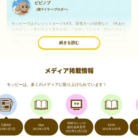
ピピノブ
（陸マイラー/ブロガー）
モッピーではクレジットカードやFX、新電力への切替など、1件あた
りのポイント数が大きな案件を狙って参加しています。貯めたポイン
トはANAやJALといった航空会社のマイルや、マリオットのポイント
交換しています。このようにすることで、ほぼ無料で年数回の国内旅
続きを読む
行や海外旅行を実現しています。モッピーは陸マイラーや旅行好きに
は欠かせないポイントサイトですね。
メディア掲載情報
いつものネットショッピングが、モッピーでお得
に
モッピーは、多くのメディアに取り上げられています！
（20代・女性）
友達に勧められてモッピーをはじめました。空いた時間にスマホで買
い物をすることが多いのですが、モッピーを経由するだけでショップ
のポイントとモッピーのポイントが二重で貯まることを知り、ビック
リ…！いつものネットショッピングをモッピーを経由するだけでポイ
ントが貯まるなんて…もっと早く教えてほしかった～！貯まったポイ
内村カレンの
ントはギフト券に交換して、プチ贅沢を楽しんでます♪
J
Mart
ESSE
ノンス
超社会科見学
1月7日
2022年1月号
2021年10月号
2020
2021年11月15日