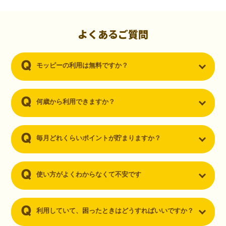
初心者でも10,000ポイント！無料なのにポイントが
貯まる
（30代・男性）
よくあるご質問
クレジットカードを作りたいと思い、色々検索をしていた時にモッピ
ーを知りました。クレジットカードを発行するだけでポイントが貯ま
モッピーの利用は無料ですか？
るならと無料登録して、クレジットカードの発行やアプリダウンロー
ドなど無料のコンテンツのみを利用したところ…なんと、たった一ヶ
月で10,000ポイントを貯めることができました！最初は半信半疑で始
めたモッピーですが、今では空いた時間でポイ活しちゃってます！
何歳から利用できますか？
毎月どれくらいポイントが貯まりますか？
使い方がよくわからなくて不安です
利用していて、困ったときはどうすればいいですか？