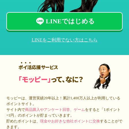
LINEではじめる
LINEをご利用でない方はこちら
ポイ活応援サービス
「モッピー」
って、なに？
モッピーは、運営実績20年以上！累計
1,400万人
以上が利用している
ポイントサイト。
サイト内で
商品購入やアンケート回答、ゲーム
をすると「1ポイント
=1円」のポイントが貯まっていきます。
貯めたポイントは、
現金やお好きな他社ポイントに交換
することがで
きます。