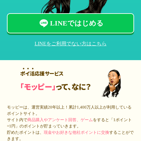
LINEではじめる
LINEをご利用でない方はこちら
ポイ活応援サービス
「モッピー」
って、なに？
モッピーは、運営実績20年以上！累計
1,400万人
以上が利用している
ポイントサイト。
サイト内で
商品購入やアンケート回答、ゲーム
をすると「1ポイント
=1円」のポイントが貯まっていきます。
貯めたポイントは、
現金やお好きな他社ポイントに交換
することがで
きます。