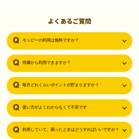
初心者でも10,000ポイント！無料なのにポイントが
貯まる
（30代・男性）
よくあるご質問
クレジットカードを作りたいと思い、色々検索をしていた時にモッピ
ーを知りました。クレジットカードを発行するだけでポイントが貯ま
モッピーの利用は無料ですか？
るならと無料登録して、クレジットカードの発行やアプリダウンロー
ドなど無料のコンテンツのみを利用したところ…なんと、たった一ヶ
月で10,000ポイントを貯めることができました！最初は半信半疑で始
めたモッピーですが、今では空いた時間でポイ活しちゃってます！
何歳から利用できますか？
毎月どれくらいポイントが貯まりますか？
使い方がよくわからなくて不安です
利用していて、困ったときはどうすればいいですか？