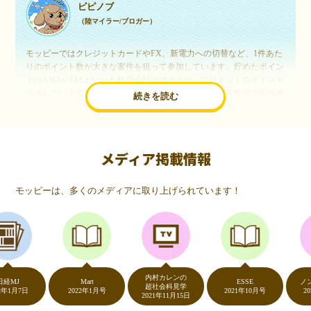
ピピノブ
（陸マイラー/ブロガー）
モッピーではクレジットカードやFX、新電力への切替など、1件あた
りのポイント数が大きな案件を狙って参加しています。貯めたポイン
トはANAやJALといった航空会社のマイルや、マリオットのポイント
交換しています。このようにすることで、ほぼ無料で年数回の国内旅
続きを読む
行や海外旅行を実現しています。モッピーは陸マイラーや旅行好きに
は欠かせないポイントサイトですね。
メディア掲載情報
いつものネットショッピングが、モッピーでお得
に
モッピーは、多くのメディアに取り上げられています！
（20代・女性）
友達に勧められてモッピーをはじめました。空いた時間にスマホで買
い物をすることが多いのですが、モッピーを経由するだけでショップ
のポイントとモッピーのポイントが二重で貯まることを知り、ビック
リ…！いつものネットショッピングをモッピーを経由するだけでポイ
ントが貯まるなんて…もっと早く教えてほしかった～！貯まったポイ
内村カレンの
ントはギフト券に交換して、プチ贅沢を楽しんでます♪
J
Mart
ESSE
ノンスト
超社会科見学
月7日
2022年1月号
2021年10月号
2020年
2021年11月15日