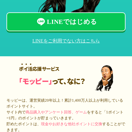
LINEではじめる
LINEをご利用でない方はこちら
ポイ活応援サービス
「モッピー」
って、なに？
モッピーは、運営実績20年以上！累計
1,400万人
以上が利用している
ポイントサイト。
サイト内で
商品購入やアンケート回答、ゲーム
をすると「1ポイント
=1円」のポイントが貯まっていきます。
貯めたポイントは、
現金やお好きな他社ポイントに交換
することがで
きます。