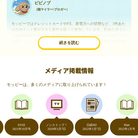
ピピノブ
（陸マイラー/ブロガー）
モッピーではクレジットカードやFX、新電力への切替など、1件あた
りのポイント数が大きな案件を狙って参加しています。貯めたポイン
トはANAやJALといった航空会社のマイルや、マリオットのポイント
交換しています。このようにすることで、ほぼ無料で年数回の国内旅
続きを読む
行や海外旅行を実現しています。モッピーは陸マイラーや旅行好きに
は欠かせないポイントサイトですね。
メディア掲載情報
いつものネットショッピングが、モッピーでお得
に
モッピーは、多くのメディアに取り上げられています！
（20代・女性）
友達に勧められてモッピーをはじめました。空いた時間にスマホで買
い物をすることが多いのですが、モッピーを経由するだけでショップ
のポイントとモッピーのポイントが二重で貯まることを知り、ビック
リ…！いつものネットショッピングをモッピーを経由するだけでポイ
ントが貯まるなんて…もっと早く教えてほしかった～！貯まったポイ
ントはギフト券に交換して、プチ贅沢を楽しんでます♪
ESSE
ノンストップ！
日経MJ
Mart
2021年10月号
2020年5月7日
2022年1月7日
2022年1月号