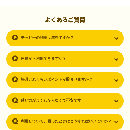
初心者でも10,000ポイント！無料なのにポイントが
貯まる
（30代・男性）
よくあるご質問
クレジットカードを作りたいと思い、色々検索をしていた時にモッピ
ーを知りました。クレジットカードを発行するだけでポイントが貯ま
モッピーの利用は無料ですか？
るならと無料登録して、クレジットカードの発行やアプリダウンロー
ドなど無料のコンテンツのみを利用したところ…なんと、たった一ヶ
月で10,000ポイントを貯めることができました！最初は半信半疑で始
めたモッピーですが、今では空いた時間でポイ活しちゃってます！
何歳から利用できますか？
毎月どれくらいポイントが貯まりますか？
使い方がよくわからなくて不安です
利用していて、困ったときはどうすればいいですか？