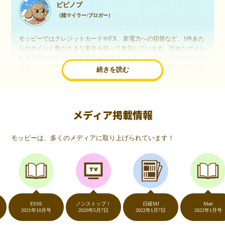
ピピノブ
（陸マイラー/ブロガー）
モッピーではクレジットカードやFX、新電力への切替など、1件あた
りのポイント数が大きな案件を狙って参加しています。貯めたポイン
トはANAやJALといった航空会社のマイルや、マリオットのポイント
交換しています。このようにすることで、ほぼ無料で年数回の国内旅
続きを読む
行や海外旅行を実現しています。モッピーは陸マイラーや旅行好きに
は欠かせないポイントサイトですね。
メディア掲載情報
いつものネットショッピングが、モッピーでお得
に
モッピーは、多くのメディアに取り上げられています！
（20代・女性）
友達に勧められてモッピーをはじめました。空いた時間にスマホで買
い物をすることが多いのですが、モッピーを経由するだけでショップ
のポイントとモッピーのポイントが二重で貯まることを知り、ビック
リ…！いつものネットショッピングをモッピーを経由するだけでポイ
ントが貯まるなんて…もっと早く教えてほしかった～！貯まったポイ
ントはギフト券に交換して、プチ贅沢を楽しんでます♪
ESSE
ノンストップ！
日経MJ
Mart
2021年10月号
2020年5月7日
2022年1月7日
2022年1月号