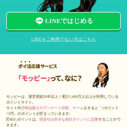
LINEではじめる
LINEをご利用でない方はこちら
ポイ活応援サービス
「モッピー」
って、なに？
モッピーは、運営実績20年以上！累計
1,400万人
以上が利用している
ポイントサイト。
サイト内で
商品購入やアンケート回答、ゲーム
をすると「1ポイント
=1円」のポイントが貯まっていきます。
貯めたポイントは、
現金やお好きな他社ポイントに交換
することがで
きます。