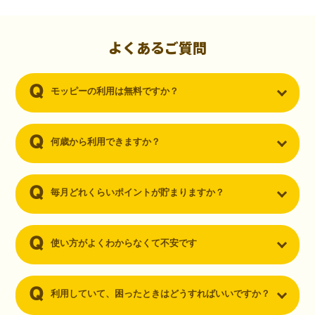
初心者でも10,000ポイント！無料なのにポイントが
貯まる
（30代・男性）
よくあるご質問
クレジットカードを作りたいと思い、色々検索をしていた時にモッピ
ーを知りました。クレジットカードを発行するだけでポイントが貯ま
モッピーの利用は無料ですか？
るならと無料登録して、クレジットカードの発行やアプリダウンロー
ドなど無料のコンテンツのみを利用したところ…なんと、たった一ヶ
月で10,000ポイントを貯めることができました！最初は半信半疑で始
めたモッピーですが、今では空いた時間でポイ活しちゃってます！
何歳から利用できますか？
毎月どれくらいポイントが貯まりますか？
使い方がよくわからなくて不安です
利用していて、困ったときはどうすればいいですか？